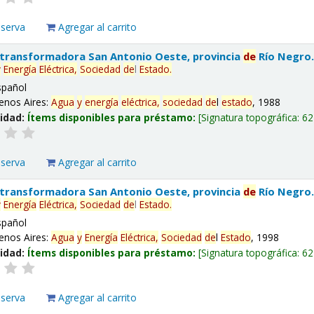
eserva
Agregar al carrito
 transformadora San Antonio Oeste, provincia
de
Río Negro
y
Energía
Eléctrica,
Sociedad
de
l
Estado
.
spañol
enos Aires:
Agua
y
energía
eléctrica,
sociedad
de
l
estado
, 1988
lidad:
Ítems disponibles para préstamo:
Signatura topográfica:
62
eserva
Agregar al carrito
 transformadora San Antonio Oeste, provincia
de
Río Negro
y
Energía
Eléctrica,
Sociedad
de
l
Estado
.
spañol
enos Aires:
Agua
y
Energía
Eléctrica,
Sociedad
de
l
Estado
, 1998
lidad:
Ítems disponibles para préstamo:
Signatura topográfica:
62
eserva
Agregar al carrito