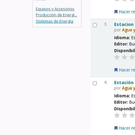
Equipos y Accesorios
Hacer r
Producción de Energí...
Sistemas de Energía
3.
Estacion
por
Agua
Idioma:
E
Editor:
Bu
Disponibi
Hacer r
4.
Estación
por
Agua
Idioma:
E
Editor:
Bu
Disponibi
Hacer r