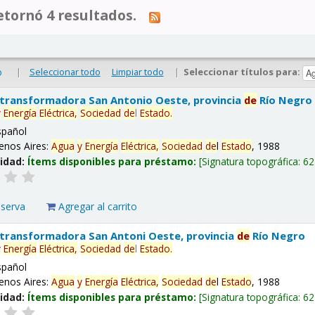
tornó 4 resultados.
|
Seleccionar todo
Limpiar todo
|
Seleccionar títulos para:
o
 transformadora San Antonio Oeste, provincia
de
Río Negro
y
Energía
Eléctrica,
Sociedad
de
l
Estado
.
spañol
enos Aires:
Agua
y
Energía
Eléctrica,
Sociedad
de
l
Estado
, 1988
lidad:
Ítems disponibles para préstamo:
Signatura topográfica:
62
eserva
Agregar al carrito
 transformadora San Antoni Oeste, provincia
de
Río Negro
y
Energía
Eléctrica,
Sociedad
de
l
Estado
.
spañol
enos Aires:
Agua
y
Energía
Eléctrica,
Sociedad
de
l
Estado
, 1988
lidad:
Ítems disponibles para préstamo:
Signatura topográfica:
62