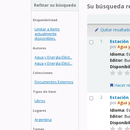
Refinar su búsqueda
Su búsqueda re
Disponibilidad
Limitar a ítems
Quitar resaltad
actualmente
disponibles.
1.
Estación
por
Agua
Autores
Idioma:
E
Agua y Energía Eléct...
Editor:
Bu
Agua y Energía Eléct...
Disponibi
Colecciones
Documentos Externos
Hacer r
Tipos de ítem
2.
Estación
Libros
por
Agua
Idioma:
E
Lugares
Editor:
Bu
Argentina
Disponibi
Temas