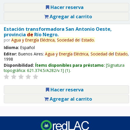
Hacer reserva
Agregar al carrito
Estación transformadora San Antonio Oeste,
provincia
de
Río Negro.
por
Agua
y
Energía
Eléctrica,
Sociedad
de
l
Estado
.
Idioma:
Español
Editor:
Buenos Aires:
Agua
y
Energía
Eléctrica,
Sociedad
de
l
Estado
,
1998
Disponibilidad:
Ítems disponibles para préstamo:
Signatura
topográfica:
621.374.5/A282/v.1
(1).
Hacer reserva
Agregar al carrito