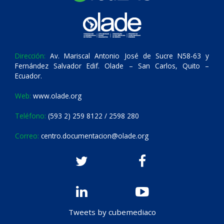
Dirección:
Av. Mariscal Antonio José de Sucre N58-63 y
Fernández Salvador Edif. Olade – San Carlos, Quito –
Ecuador.
Web:
www.olade.org
Teléfono:
(593 2) 259 8122 / 2598 280
Correo:
centro.documentacion@olade.org
Tweets by cubemediaco