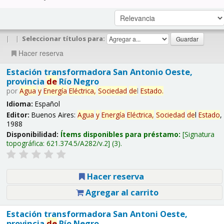
|
|
Seleccionar títulos para:
Hacer reserva
Estación transformadora San Antonio Oeste,
provincia
de
Río Negro
por
Agua
y
Energía
Eléctrica,
Sociedad
de
l
Estado
.
Idioma:
Español
Editor:
Buenos Aires:
Agua
y
Energía
Eléctrica,
Sociedad
de
l
Estado
,
1988
Disponibilidad:
Ítems disponibles para préstamo:
Signatura
topográfica:
621.374.5/A282/v.2
(3).
Hacer reserva
Agregar al carrito
Estación transformadora San Antoni Oeste,
provincia
de
Río Negro