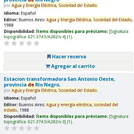
por
Agua
y
Energía
Eléctrica,
Sociedad
de
l
Estado
.
Idioma:
Español
Editor:
Buenos Aires:
Agua
y
Energía
Eléctrica,
Sociedad
de
l
Estado
,
1988
Disponibilidad:
Ítems disponibles para préstamo:
Signatura
topográfica:
621.374.5/A282/v.4
(1).
Hacer reserva
Agregar al carrito
Estacion transformadora San Antonio Oeste,
provincia
de
Río Negro.
por
Agua
y
Energía
Eléctrica,
Sociedad
de
l
Estado
.
Idioma:
Español
Editor:
Buenos Aires:
Agua
y
energía
eléctrica,
sociedad
de
l
estado
, 1988
Disponibilidad:
Ítems disponibles para préstamo:
Signatura
topográfica:
621.374.5/A282/v.3
(1).