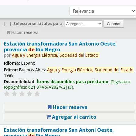
|
|
Seleccionar títulos para:
Hacer reserva
Estación transformadora San Antonio Oeste,
provincia
de
Río Negro
por
Agua
y
Energía
Eléctrica,
Sociedad
de
l
Estado
.
Idioma:
Español
Editor:
Buenos Aires:
Agua
y
Energía
Eléctrica,
Sociedad
de
l
Estado
,
1988
Disponibilidad:
Ítems disponibles para préstamo:
Signatura
topográfica:
621.374.5/A282/v.2
(3).
Hacer reserva
Agregar al carrito
Estación transformadora San Antoni Oeste,
provincia
de
Río Negro