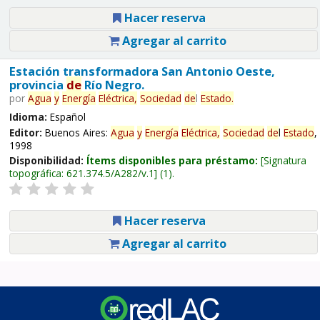
Hacer reserva
Agregar al carrito
Estación transformadora San Antonio Oeste,
provincia
de
Río Negro.
por
Agua
y
Energía
Eléctrica,
Sociedad
de
l
Estado
.
Idioma:
Español
Editor:
Buenos Aires:
Agua
y
Energía
Eléctrica,
Sociedad
de
l
Estado
,
1998
Disponibilidad:
Ítems disponibles para préstamo:
Signatura
topográfica:
621.374.5/A282/v.1
(1).
Hacer reserva
Agregar al carrito