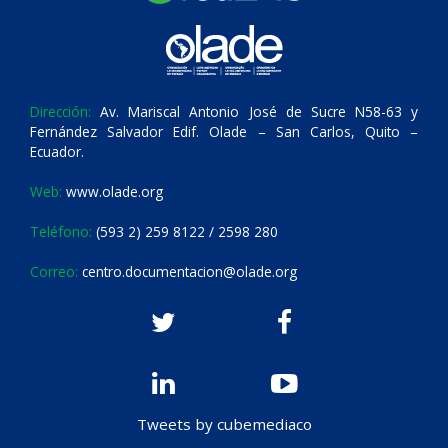
Dirección:
Av. Mariscal Antonio José de Sucre N58-63 y
Fernández Salvador Edif. Olade – San Carlos, Quito –
Ecuador.
Web:
www.olade.org
Teléfono:
(593 2) 259 8122 / 2598 280
Correo:
centro.documentacion@olade.org
Tweets by cubemediaco