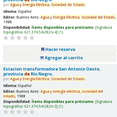
por
Agua
y
Energía
Eléctrica,
Sociedad
de
l
Estado
.
Idioma:
Español
Editor:
Buenos Aires:
Agua
y
Energía
Eléctrica,
Sociedad
de
l
Estado
,
1988
Disponibilidad:
Ítems disponibles para préstamo:
Signatura
topográfica:
621.374.5/A282/v.4
(1).
Hacer reserva
Agregar al carrito
Estacion transformadora San Antonio Oeste,
provincia
de
Río Negro.
por
Agua
y
Energía
Eléctrica,
Sociedad
de
l
Estado
.
Idioma:
Español
Editor:
Buenos Aires:
Agua
y
energía
eléctrica,
sociedad
de
l
estado
, 1988
Disponibilidad:
Ítems disponibles para préstamo:
Signatura
topográfica:
621.374.5/A282/v.3
(1).