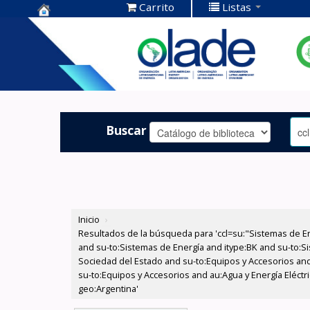
Carrito
Listas
Centro de
Documentación
OLADE -
Buscar
Inicio
›
Resultados de la búsqueda para 'ccl=su:"Sistemas de E
and su-to:Sistemas de Energía and itype:BK and su-to:Si
Sociedad del Estado and su-to:Equipos y Accesorios and
su-to:Equipos y Accesorios and au:Agua y Energía Eléctr
geo:Argentina'