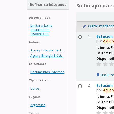
Refinar su búsqueda
Su búsqueda re
Disponibilidad
Limitar a ítems
Quitar resaltad
actualmente
disponibles.
1.
Estación
por
Agua
Autores
Idioma:
E
Agua y Energía Eléct...
Editor:
Bu
Agua y Energía Eléct...
Disponibi
Colecciones
Documentos Externos
Hacer r
Tipos de ítem
2.
Estación
Libros
por
Agua
Idioma:
E
Lugares
Editor:
Bu
Argentina
Disponibi
Temas