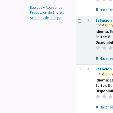
Equipos y Accesorios
Hacer r
Producción de Energí...
Sistemas de Energía
3.
Estacion
por
Agua
Idioma:
E
Editor:
Bu
Disponibi
Hacer r
4.
Estación
por
Agua
Idioma:
E
Editor:
Bu
Disponibi
Hacer r