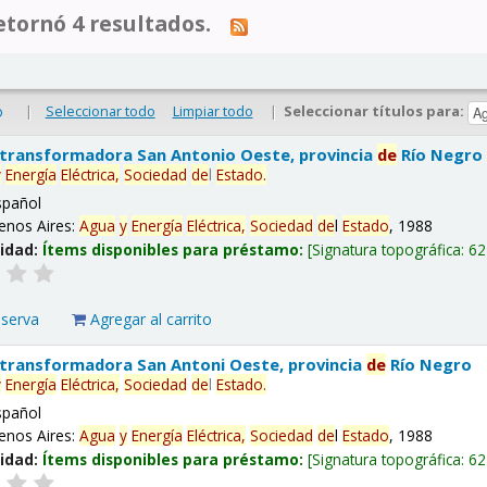
tornó 4 resultados.
|
Seleccionar todo
Limpiar todo
|
Seleccionar títulos para:
o
 transformadora San Antonio Oeste, provincia
de
Río Negro
y
Energía
Eléctrica,
Sociedad
de
l
Estado
.
spañol
enos Aires:
Agua
y
Energía
Eléctrica,
Sociedad
de
l
Estado
, 1988
lidad:
Ítems disponibles para préstamo:
Signatura topográfica:
62
eserva
Agregar al carrito
 transformadora San Antoni Oeste, provincia
de
Río Negro
y
Energía
Eléctrica,
Sociedad
de
l
Estado
.
spañol
enos Aires:
Agua
y
Energía
Eléctrica,
Sociedad
de
l
Estado
, 1988
lidad:
Ítems disponibles para préstamo:
Signatura topográfica:
62