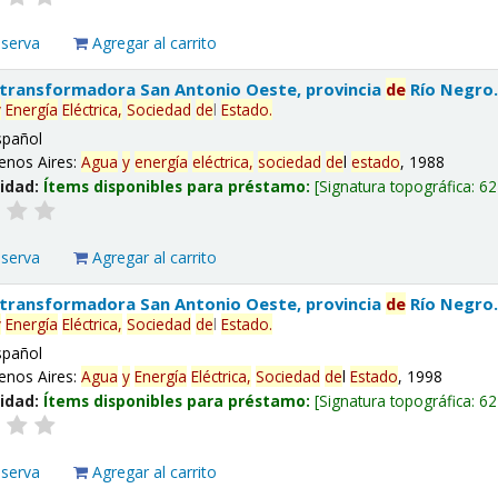
eserva
Agregar al carrito
 transformadora San Antonio Oeste, provincia
de
Río Negro
y
Energía
Eléctrica,
Sociedad
de
l
Estado
.
spañol
enos Aires:
Agua
y
energía
eléctrica,
sociedad
de
l
estado
, 1988
lidad:
Ítems disponibles para préstamo:
Signatura topográfica:
62
eserva
Agregar al carrito
 transformadora San Antonio Oeste, provincia
de
Río Negro
y
Energía
Eléctrica,
Sociedad
de
l
Estado
.
spañol
enos Aires:
Agua
y
Energía
Eléctrica,
Sociedad
de
l
Estado
, 1998
lidad:
Ítems disponibles para préstamo:
Signatura topográfica:
62
eserva
Agregar al carrito