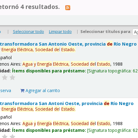
tornó 4 resultados.
|
Seleccionar todo
Limpiar todo
|
Seleccionar títulos para:
o
 transformadora San Antonio Oeste, provincia
de
Río Negro
y
Energía
Eléctrica,
Sociedad
de
l
Estado
.
spañol
enos Aires:
Agua
y
Energía
Eléctrica,
Sociedad
de
l
Estado
, 1988
lidad:
Ítems disponibles para préstamo:
Signatura topográfica:
62
eserva
Agregar al carrito
 transformadora San Antoni Oeste, provincia
de
Río Negro
y
Energía
Eléctrica,
Sociedad
de
l
Estado
.
spañol
enos Aires:
Agua
y
Energía
Eléctrica,
Sociedad
de
l
Estado
, 1988
lidad:
Ítems disponibles para préstamo:
Signatura topográfica:
62