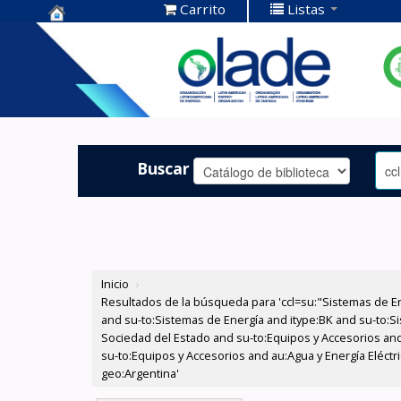
Carrito
Listas
Centro de
Documentación
OLADE -
Buscar
Inicio
›
Resultados de la búsqueda para 'ccl=su:"Sistemas de E
and su-to:Sistemas de Energía and itype:BK and su-to:Si
Sociedad del Estado and su-to:Equipos y Accesorios and
su-to:Equipos y Accesorios and au:Agua y Energía Eléctr
geo:Argentina'