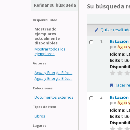
Refinar su búsqueda
Su búsqueda re
Disponibilidad
Mostrando
Quitar resaltad
ejemplares
actualmente
1.
Estación
disponibles
por
Agua
Mostrar todos los
ejemplares
Idioma:
E
Editor:
Bu
Autores
Disponibi
Agua y Energía Eléct...
Agua y Energía Eléct...
Hacer r
Colecciones
2.
Estación
Documentos Externos
por
Agua
Tipos de ítem
Idioma:
E
Libros
Editor:
Bu
Disponibi
Lugares