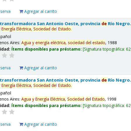
eserva
Agregar al carrito
 transformadora San Antonio Oeste, provincia
de
Río Negro
y
Energía
Eléctrica,
Sociedad
de
l
Estado
.
spañol
enos Aires:
Agua
y
energía
eléctrica,
sociedad
de
l
estado
, 1988
lidad:
Ítems disponibles para préstamo:
Signatura topográfica:
62
eserva
Agregar al carrito
 transformadora San Antonio Oeste, provincia
de
Río Negro
y
Energía
Eléctrica,
Sociedad
de
l
Estado
.
spañol
enos Aires:
Agua
y
Energía
Eléctrica,
Sociedad
de
l
Estado
, 1998
lidad:
Ítems disponibles para préstamo:
Signatura topográfica:
62
eserva
Agregar al carrito