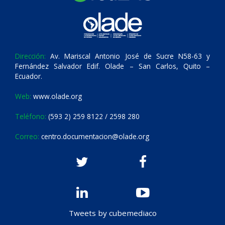
Dirección:
Av. Mariscal Antonio José de Sucre N58-63 y
Fernández Salvador Edif. Olade – San Carlos, Quito –
Ecuador.
Web:
www.olade.org
Teléfono:
(593 2) 259 8122 / 2598 280
Correo:
centro.documentacion@olade.org
Tweets by cubemediaco