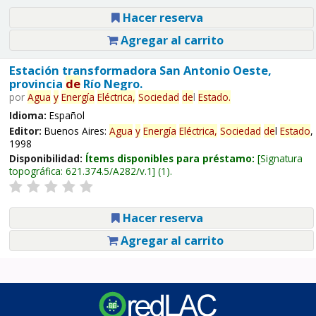
Hacer reserva
Agregar al carrito
Estación transformadora San Antonio Oeste,
provincia
de
Río Negro.
por
Agua
y
Energía
Eléctrica,
Sociedad
de
l
Estado
.
Idioma:
Español
Editor:
Buenos Aires:
Agua
y
Energía
Eléctrica,
Sociedad
de
l
Estado
,
1998
Disponibilidad:
Ítems disponibles para préstamo:
Signatura
topográfica:
621.374.5/A282/v.1
(1).
Hacer reserva
Agregar al carrito