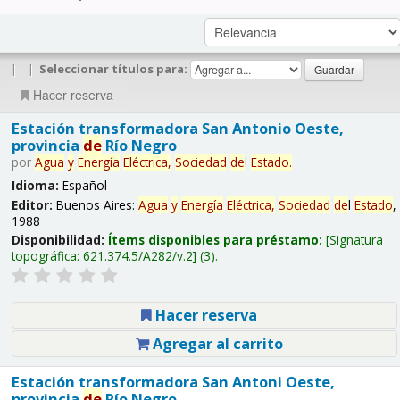
|
|
Seleccionar títulos para:
Hacer reserva
Estación transformadora San Antonio Oeste,
provincia
de
Río Negro
por
Agua
y
Energía
Eléctrica,
Sociedad
de
l
Estado
.
Idioma:
Español
Editor:
Buenos Aires:
Agua
y
Energía
Eléctrica,
Sociedad
de
l
Estado
,
1988
Disponibilidad:
Ítems disponibles para préstamo:
Signatura
topográfica:
621.374.5/A282/v.2
(3).
Hacer reserva
Agregar al carrito
Estación transformadora San Antoni Oeste,
provincia
de
Río Negro