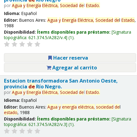
por
Agua
y
Energía
Eléctrica,
Sociedad
de
l
Estado
.
Idioma:
Español
Editor:
Buenos Aires:
Agua
y
Energía
Eléctrica,
Sociedad
de
l
Estado
,
1988
Disponibilidad:
Ítems disponibles para préstamo:
Signatura
topográfica:
621.374.5/A282/v.4
(1).
Hacer reserva
Agregar al carrito
Estacion transformadora San Antonio Oeste,
provincia
de
Río Negro.
por
Agua
y
Energía
Eléctrica,
Sociedad
de
l
Estado
.
Idioma:
Español
Editor:
Buenos Aires:
Agua
y
energía
eléctrica,
sociedad
de
l
estado
, 1988
Disponibilidad:
Ítems disponibles para préstamo:
Signatura
topográfica:
621.374.5/A282/v.3
(1).