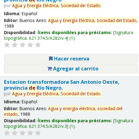
por
Agua
y
Energía
Eléctrica,
Sociedad
de
l
Estado
.
Idioma:
Español
Editor:
Buenos Aires:
Agua
y
Energía
Eléctrica,
Sociedad
de
l
Estado
,
1988
Disponibilidad:
Ítems disponibles para préstamo:
Signatura
topográfica:
621.374.5/A282/v.4
(1).
Hacer reserva
Agregar al carrito
Estacion transformadora San Antonio Oeste,
provincia
de
Río Negro.
por
Agua
y
Energía
Eléctrica,
Sociedad
de
l
Estado
.
Idioma:
Español
Editor:
Buenos Aires:
Agua
y
energía
eléctrica,
sociedad
de
l
estado
, 1988
Disponibilidad:
Ítems disponibles para préstamo:
Signatura
topográfica:
621.374.5/A282/v.3
(1).