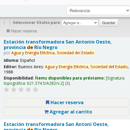
|
|
Seleccionar títulos para:
Hacer reserva
Estación transformadora San Antonio Oeste,
provincia
de
Río Negro
por
Agua
y
Energía
Eléctrica,
Sociedad
de
l
Estado
.
Idioma:
Español
Editor:
Buenos Aires:
Agua
y
Energía
Eléctrica,
Sociedad
de
l
Estado
,
1988
Disponibilidad:
Ítems disponibles para préstamo:
Signatura
topográfica:
621.374.5/A282/v.2
(3).
Hacer reserva
Agregar al carrito
Estación transformadora San Antoni Oeste,
provincia
de
Río Negro