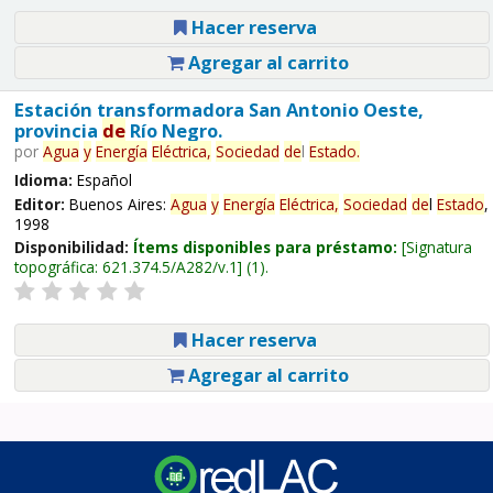
Hacer reserva
Agregar al carrito
Estación transformadora San Antonio Oeste,
provincia
de
Río Negro.
por
Agua
y
Energía
Eléctrica,
Sociedad
de
l
Estado
.
Idioma:
Español
Editor:
Buenos Aires:
Agua
y
Energía
Eléctrica,
Sociedad
de
l
Estado
,
1998
Disponibilidad:
Ítems disponibles para préstamo:
Signatura
topográfica:
621.374.5/A282/v.1
(1).
Hacer reserva
Agregar al carrito