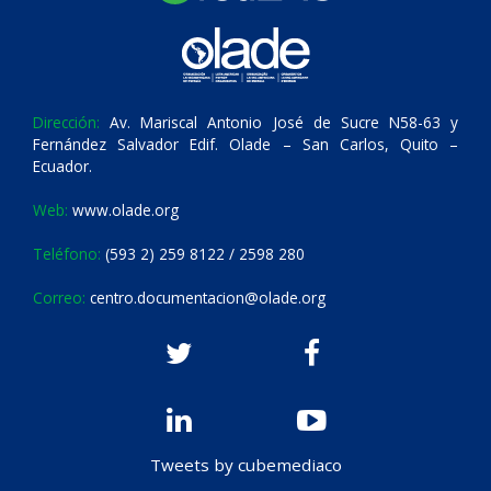
Dirección:
Av. Mariscal Antonio José de Sucre N58-63 y
Fernández Salvador Edif. Olade – San Carlos, Quito –
Ecuador.
Web:
www.olade.org
Teléfono:
(593 2) 259 8122 / 2598 280
Correo:
centro.documentacion@olade.org
Tweets by cubemediaco