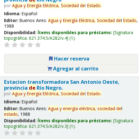
por
Agua
y
Energía
Eléctrica,
Sociedad
de
l
Estado
.
Idioma:
Español
Editor:
Buenos Aires:
Agua
y
Energía
Eléctrica,
Sociedad
de
l
Estado
,
1988
Disponibilidad:
Ítems disponibles para préstamo:
Signatura
topográfica:
621.374.5/A282/v.4
(1).
Hacer reserva
Agregar al carrito
Estacion transformadora San Antonio Oeste,
provincia
de
Río Negro.
por
Agua
y
Energía
Eléctrica,
Sociedad
de
l
Estado
.
Idioma:
Español
Editor:
Buenos Aires:
Agua
y
energía
eléctrica,
sociedad
de
l
estado
, 1988
Disponibilidad:
Ítems disponibles para préstamo:
Signatura
topográfica:
621.374.5/A282/v.3
(1).