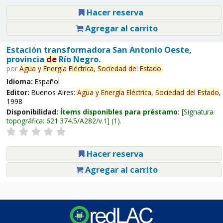
Hacer reserva
Agregar al carrito
Estación transformadora San Antonio Oeste,
provincia
de
Río Negro.
por
Agua
y
Energía
Eléctrica,
Sociedad
de
l
Estado
.
Idioma:
Español
Editor:
Buenos Aires:
Agua
y
Energía
Eléctrica,
Sociedad
de
l
Estado
,
1998
Disponibilidad:
Ítems disponibles para préstamo:
Signatura
topográfica:
621.374.5/A282/v.1
(1).
Hacer reserva
Agregar al carrito