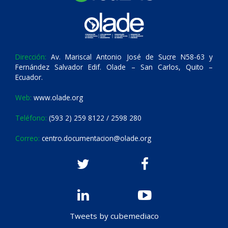
Dirección:
Av. Mariscal Antonio José de Sucre N58-63 y
Fernández Salvador Edif. Olade – San Carlos, Quito –
Ecuador.
Web:
www.olade.org
Teléfono:
(593 2) 259 8122 / 2598 280
Correo:
centro.documentacion@olade.org
Tweets by cubemediaco