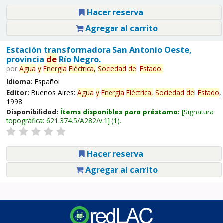
Hacer reserva
Agregar al carrito
Estación transformadora San Antonio Oeste,
provincia
de
Río Negro.
por
Agua
y
Energía
Eléctrica,
Sociedad
de
l
Estado
.
Idioma:
Español
Editor:
Buenos Aires:
Agua
y
Energía
Eléctrica,
Sociedad
de
l
Estado
,
1998
Disponibilidad:
Ítems disponibles para préstamo:
Signatura
topográfica:
621.374.5/A282/v.1
(1).
Hacer reserva
Agregar al carrito