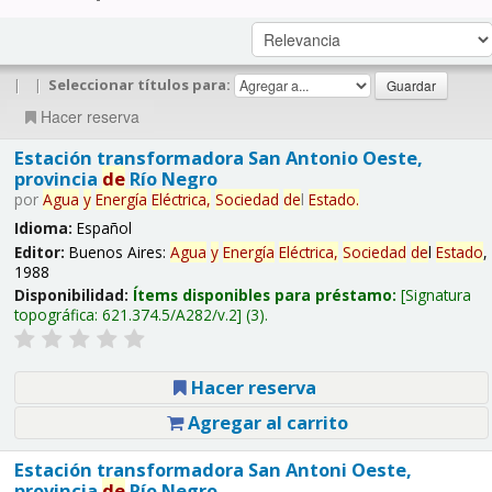
|
|
Seleccionar títulos para:
Hacer reserva
Estación transformadora San Antonio Oeste,
provincia
de
Río Negro
por
Agua
y
Energía
Eléctrica,
Sociedad
de
l
Estado
.
Idioma:
Español
Editor:
Buenos Aires:
Agua
y
Energía
Eléctrica,
Sociedad
de
l
Estado
,
1988
Disponibilidad:
Ítems disponibles para préstamo:
Signatura
topográfica:
621.374.5/A282/v.2
(3).
Hacer reserva
Agregar al carrito
Estación transformadora San Antoni Oeste,
provincia
de
Río Negro