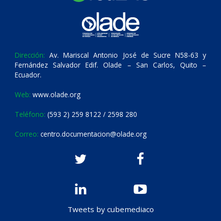
Dirección:
Av. Mariscal Antonio José de Sucre N58-63 y
Fernández Salvador Edif. Olade – San Carlos, Quito –
Ecuador.
Web:
www.olade.org
Teléfono:
(593 2) 259 8122 / 2598 280
Correo:
centro.documentacion@olade.org
Tweets by cubemediaco