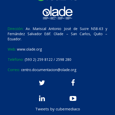
Dirección:
Av. Mariscal Antonio José de Sucre N58-63 y
Fernández Salvador Edif. Olade – San Carlos, Quito –
Ecuador.
Web:
www.olade.org
Teléfono:
(593 2) 259 8122 / 2598 280
Correo:
centro.documentacion@olade.org
Tweets by cubemediaco