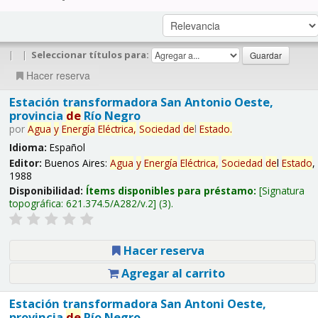
|
|
Seleccionar títulos para:
Hacer reserva
Estación transformadora San Antonio Oeste,
provincia
de
Río Negro
por
Agua
y
Energía
Eléctrica,
Sociedad
de
l
Estado
.
Idioma:
Español
Editor:
Buenos Aires:
Agua
y
Energía
Eléctrica,
Sociedad
de
l
Estado
,
1988
Disponibilidad:
Ítems disponibles para préstamo:
Signatura
topográfica:
621.374.5/A282/v.2
(3).
Hacer reserva
Agregar al carrito
Estación transformadora San Antoni Oeste,
provincia
de
Río Negro