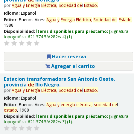
por
Agua
y
Energía
Eléctrica,
Sociedad
de
l
Estado
.
Idioma:
Español
Editor:
Buenos Aires:
Agua
y
Energía
Eléctrica,
Sociedad
de
l
Estado
,
1988
Disponibilidad:
Ítems disponibles para préstamo:
Signatura
topográfica:
621.374.5/A282/v.4
(1).
Hacer reserva
Agregar al carrito
Estacion transformadora San Antonio Oeste,
provincia
de
Río Negro.
por
Agua
y
Energía
Eléctrica,
Sociedad
de
l
Estado
.
Idioma:
Español
Editor:
Buenos Aires:
Agua
y
energía
eléctrica,
sociedad
de
l
estado
, 1988
Disponibilidad:
Ítems disponibles para préstamo:
Signatura
topográfica:
621.374.5/A282/v.3
(1).