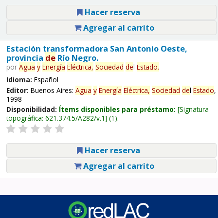
Hacer reserva
Agregar al carrito
Estación transformadora San Antonio Oeste,
provincia
de
Río Negro.
por
Agua
y
Energía
Eléctrica,
Sociedad
de
l
Estado
.
Idioma:
Español
Editor:
Buenos Aires:
Agua
y
Energía
Eléctrica,
Sociedad
de
l
Estado
,
1998
Disponibilidad:
Ítems disponibles para préstamo:
Signatura
topográfica:
621.374.5/A282/v.1
(1).
Hacer reserva
Agregar al carrito