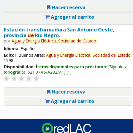
Hacer reserva
Agregar al carrito
Estación transformadora San Antonio Oeste,
provincia
de
Río Negro.
por
Agua
y
Energía
Eléctrica,
Sociedad
de
l
Estado
.
Idioma:
Español
Editor:
Buenos Aires:
Agua
y
Energía
Eléctrica,
Sociedad
de
l
Estado
,
1998
Disponibilidad:
Ítems disponibles para préstamo:
Signatura
topográfica:
621.374.5/A282/v.1
(1).
Hacer reserva
Agregar al carrito