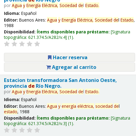
por
Agua
y
Energía
Eléctrica,
Sociedad
de
l
Estado
.
Idioma:
Español
Editor:
Buenos Aires:
Agua
y
Energía
Eléctrica,
Sociedad
de
l
Estado
,
1988
Disponibilidad:
Ítems disponibles para préstamo:
Signatura
topográfica:
621.374.5/A282/v.4
(1).
Hacer reserva
Agregar al carrito
Estacion transformadora San Antonio Oeste,
provincia
de
Río Negro.
por
Agua
y
Energía
Eléctrica,
Sociedad
de
l
Estado
.
Idioma:
Español
Editor:
Buenos Aires:
Agua
y
energía
eléctrica,
sociedad
de
l
estado
, 1988
Disponibilidad:
Ítems disponibles para préstamo:
Signatura
topográfica:
621.374.5/A282/v.3
(1).