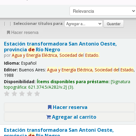
|
|
Seleccionar títulos para:
Hacer reserva
Estación transformadora San Antonio Oeste,
provincia
de
Río Negro
por
Agua
y
Energía
Eléctrica,
Sociedad
de
l
Estado
.
Idioma:
Español
Editor:
Buenos Aires:
Agua
y
Energía
Eléctrica,
Sociedad
de
l
Estado
,
1988
Disponibilidad:
Ítems disponibles para préstamo:
Signatura
topográfica:
621.374.5/A282/v.2
(3).
Hacer reserva
Agregar al carrito
Estación transformadora San Antoni Oeste,
provincia
de
Río Negro