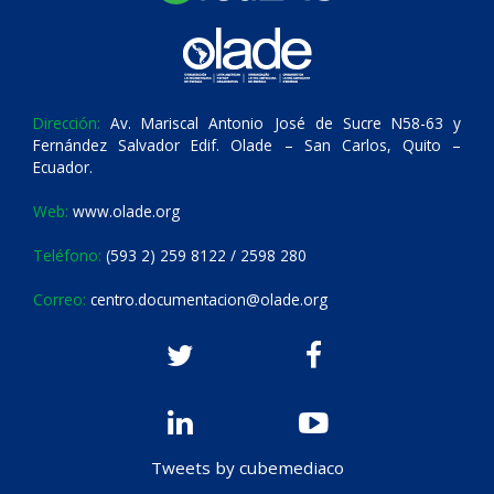
Dirección:
Av. Mariscal Antonio José de Sucre N58-63 y
Fernández Salvador Edif. Olade – San Carlos, Quito –
Ecuador.
Web:
www.olade.org
Teléfono:
(593 2) 259 8122 / 2598 280
Correo:
centro.documentacion@olade.org
Tweets by cubemediaco