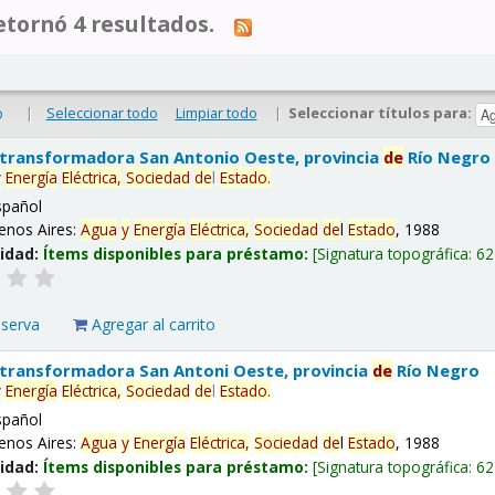
tornó 4 resultados.
|
Seleccionar todo
Limpiar todo
|
Seleccionar títulos para:
o
 transformadora San Antonio Oeste, provincia
de
Río Negro
y
Energía
Eléctrica,
Sociedad
de
l
Estado
.
spañol
enos Aires:
Agua
y
Energía
Eléctrica,
Sociedad
de
l
Estado
, 1988
lidad:
Ítems disponibles para préstamo:
Signatura topográfica:
62
eserva
Agregar al carrito
 transformadora San Antoni Oeste, provincia
de
Río Negro
y
Energía
Eléctrica,
Sociedad
de
l
Estado
.
spañol
enos Aires:
Agua
y
Energía
Eléctrica,
Sociedad
de
l
Estado
, 1988
lidad:
Ítems disponibles para préstamo:
Signatura topográfica:
62