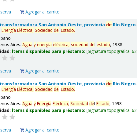
eserva
Agregar al carrito
 transformadora San Antonio Oeste, provincia
de
Río Negro
y
Energía
Eléctrica,
Sociedad
de
l
Estado
.
spañol
enos Aires:
Agua
y
energía
eléctrica,
sociedad
de
l
estado
, 1988
lidad:
Ítems disponibles para préstamo:
Signatura topográfica:
62
eserva
Agregar al carrito
 transformadora San Antonio Oeste, provincia
de
Río Negro
y
Energía
Eléctrica,
Sociedad
de
l
Estado
.
spañol
enos Aires:
Agua
y
Energía
Eléctrica,
Sociedad
de
l
Estado
, 1998
lidad:
Ítems disponibles para préstamo:
Signatura topográfica:
62
eserva
Agregar al carrito