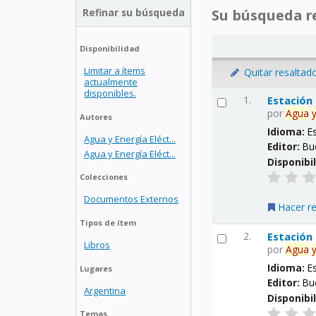
Refinar su búsqueda
Su búsqueda re
Disponibilidad
Limitar a ítems
Quitar resaltad
actualmente
disponibles.
1.
Estación
por
Agua
Autores
Idioma:
E
Agua y Energía Eléct...
Editor:
Bu
Agua y Energía Eléct...
Disponibi
Colecciones
Documentos Externos
Hacer r
Tipos de ítem
2.
Estación
Libros
por
Agua
Idioma:
E
Lugares
Editor:
Bu
Argentina
Disponibi
Temas