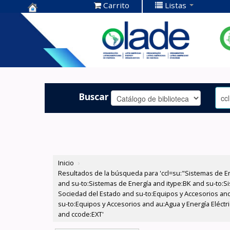
Carrito
Listas
Centro de
Documentación
OLADE -
Buscar
Inicio
›
Resultados de la búsqueda para 'ccl=su:"Sistemas de E
and su-to:Sistemas de Energía and itype:BK and su-to:Si
Sociedad del Estado and su-to:Equipos y Accesorios and
su-to:Equipos y Accesorios and au:Agua y Energía Eléctr
and ccode:EXT'