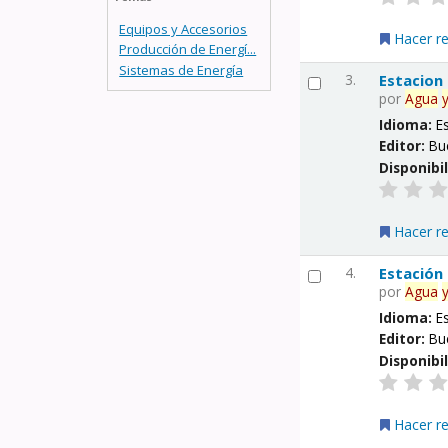
Equipos y Accesorios
Hacer r
Producción de Energí...
Sistemas de Energía
3.
Estacion
por
Agua
Idioma:
E
Editor:
Bu
Disponibi
Hacer r
4.
Estación
por
Agua
Idioma:
E
Editor:
Bu
Disponibi
Hacer r