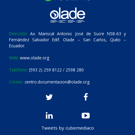
Dirección:
Av. Mariscal Antonio José de Sucre N58-63 y
Fernández Salvador Edif. Olade – San Carlos, Quito –
Ecuador.
Web:
www.olade.org
Teléfono:
(593 2) 259 8122 / 2598 280
Correo:
centro.documentacion@olade.org
Tweets by cubemediaco