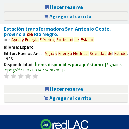
Hacer reserva
Agregar al carrito
Estación transformadora San Antonio Oeste,
provincia
de
Río Negro.
por
Agua
y
Energía
Eléctrica,
Sociedad
de
l
Estado
.
Idioma:
Español
Editor:
Buenos Aires:
Agua
y
Energía
Eléctrica,
Sociedad
de
l
Estado
,
1998
Disponibilidad:
Ítems disponibles para préstamo:
Signatura
topográfica:
621.374.5/A282/v.1
(1).
Hacer reserva
Agregar al carrito