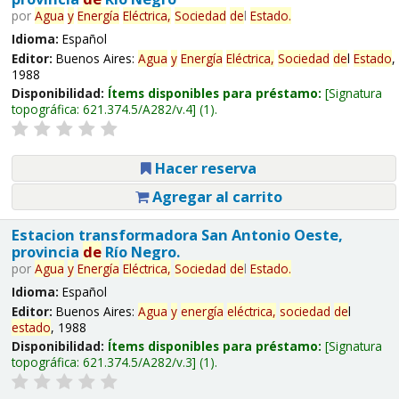
por
Agua
y
Energía
Eléctrica,
Sociedad
de
l
Estado
.
Idioma:
Español
Editor:
Buenos Aires:
Agua
y
Energía
Eléctrica,
Sociedad
de
l
Estado
,
1988
Disponibilidad:
Ítems disponibles para préstamo:
Signatura
topográfica:
621.374.5/A282/v.4
(1).
Hacer reserva
Agregar al carrito
Estacion transformadora San Antonio Oeste,
provincia
de
Río Negro.
por
Agua
y
Energía
Eléctrica,
Sociedad
de
l
Estado
.
Idioma:
Español
Editor:
Buenos Aires:
Agua
y
energía
eléctrica,
sociedad
de
l
estado
, 1988
Disponibilidad:
Ítems disponibles para préstamo:
Signatura
topográfica:
621.374.5/A282/v.3
(1).