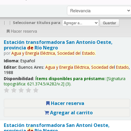
|
|
Seleccionar títulos para:
Hacer reserva
Estación transformadora San Antonio Oeste,
provincia
de
Río Negro
por
Agua
y
Energía
Eléctrica,
Sociedad
de
l
Estado
.
Idioma:
Español
Editor:
Buenos Aires:
Agua
y
Energía
Eléctrica,
Sociedad
de
l
Estado
,
1988
Disponibilidad:
Ítems disponibles para préstamo:
Signatura
topográfica:
621.374.5/A282/v.2
(3).
Hacer reserva
Agregar al carrito
Estación transformadora San Antoni Oeste,
provincia
de
Río Negro