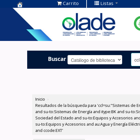
Carrito
Listas
Centro de
Documentación
OLADE -
Buscar
Inicio
›
Resultados de la búsqueda para 'ccl=su:"Sistemas de E
and su-to:Sistemas de Energía and itype:BK and su-to:Si
Sociedad del Estado and su-to:Equipos y Accesorios and
su-to:Equipos y Accesorios and au:Agua y Energía Eléctr
and ccode:EXT'