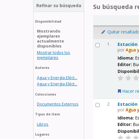
Refinar su búsqueda
Su búsqueda re
Disponibilidad
Mostrando
Quitar resaltad
ejemplares
actualmente
1.
Estación
disponibles
por
Agua
Mostrar todos los
ejemplares
Idioma:
E
Editor:
Bu
Autores
Disponibi
Agua y Energía Eléct...
Agua y Energía Eléct...
Hacer r
Colecciones
2.
Estación
Documentos Externos
por
Agua
Tipos de ítem
Idioma:
E
Libros
Editor:
Bu
Disponibi
Lugares