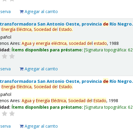
eserva
Agregar al carrito
 transformadora San Antonio Oeste, provincia
de
Río Negro
y
Energía
Eléctrica,
Sociedad
de
l
Estado
.
spañol
enos Aires:
Agua
y
energía
eléctrica,
sociedad
de
l
estado
, 1988
lidad:
Ítems disponibles para préstamo:
Signatura topográfica:
62
eserva
Agregar al carrito
 transformadora San Antonio Oeste, provincia
de
Río Negro
y
Energía
Eléctrica,
Sociedad
de
l
Estado
.
spañol
enos Aires:
Agua
y
Energía
Eléctrica,
Sociedad
de
l
Estado
, 1998
lidad:
Ítems disponibles para préstamo:
Signatura topográfica:
62
eserva
Agregar al carrito