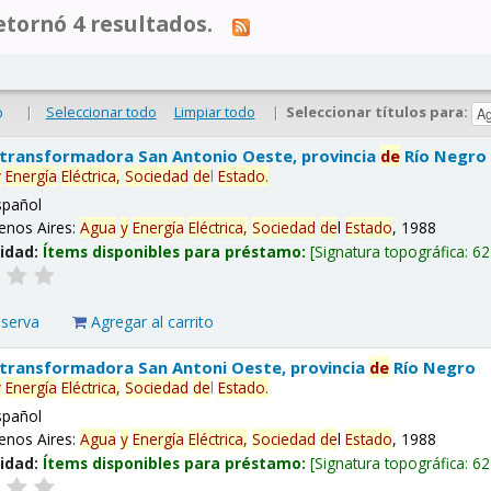
tornó 4 resultados.
|
Seleccionar todo
Limpiar todo
|
Seleccionar títulos para:
o
 transformadora San Antonio Oeste, provincia
de
Río Negro
y
Energía
Eléctrica,
Sociedad
de
l
Estado
.
spañol
enos Aires:
Agua
y
Energía
Eléctrica,
Sociedad
de
l
Estado
, 1988
lidad:
Ítems disponibles para préstamo:
Signatura topográfica:
62
eserva
Agregar al carrito
 transformadora San Antoni Oeste, provincia
de
Río Negro
y
Energía
Eléctrica,
Sociedad
de
l
Estado
.
spañol
enos Aires:
Agua
y
Energía
Eléctrica,
Sociedad
de
l
Estado
, 1988
lidad:
Ítems disponibles para préstamo:
Signatura topográfica:
62