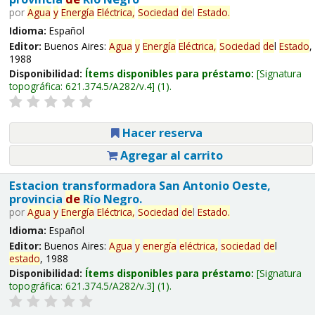
por
Agua
y
Energía
Eléctrica,
Sociedad
de
l
Estado
.
Idioma:
Español
Editor:
Buenos Aires:
Agua
y
Energía
Eléctrica,
Sociedad
de
l
Estado
,
1988
Disponibilidad:
Ítems disponibles para préstamo:
Signatura
topográfica:
621.374.5/A282/v.4
(1).
Hacer reserva
Agregar al carrito
Estacion transformadora San Antonio Oeste,
provincia
de
Río Negro.
por
Agua
y
Energía
Eléctrica,
Sociedad
de
l
Estado
.
Idioma:
Español
Editor:
Buenos Aires:
Agua
y
energía
eléctrica,
sociedad
de
l
estado
, 1988
Disponibilidad:
Ítems disponibles para préstamo:
Signatura
topográfica:
621.374.5/A282/v.3
(1).