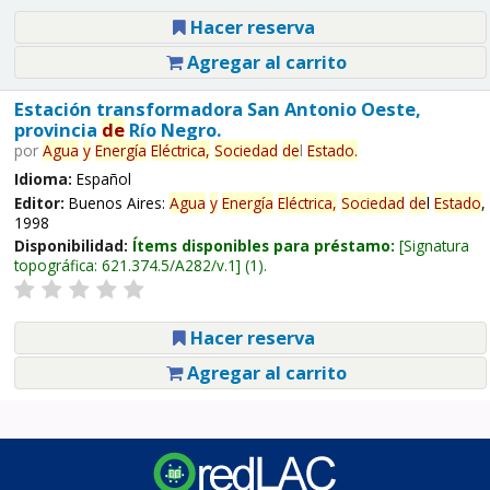
Hacer reserva
Agregar al carrito
Estación transformadora San Antonio Oeste,
provincia
de
Río Negro.
por
Agua
y
Energía
Eléctrica,
Sociedad
de
l
Estado
.
Idioma:
Español
Editor:
Buenos Aires:
Agua
y
Energía
Eléctrica,
Sociedad
de
l
Estado
,
1998
Disponibilidad:
Ítems disponibles para préstamo:
Signatura
topográfica:
621.374.5/A282/v.1
(1).
Hacer reserva
Agregar al carrito