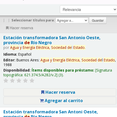
|
|
Seleccionar títulos para:
Hacer reserva
Estación transformadora San Antonio Oeste,
provincia
de
Río Negro
por
Agua
y
Energía
Eléctrica,
Sociedad
de
l
Estado
.
Idioma:
Español
Editor:
Buenos Aires:
Agua
y
Energía
Eléctrica,
Sociedad
de
l
Estado
,
1988
Disponibilidad:
Ítems disponibles para préstamo:
Signatura
topográfica:
621.374.5/A282/v.2
(3).
Hacer reserva
Agregar al carrito
Estación transformadora San Antoni Oeste,
provincia
de
Río Negro