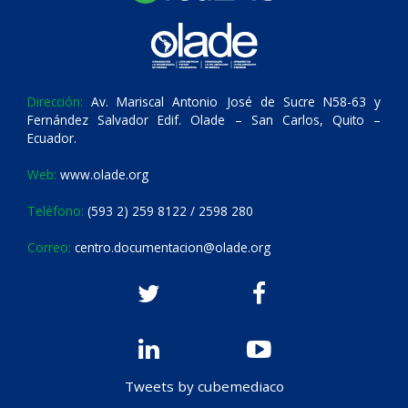
Dirección:
Av. Mariscal Antonio José de Sucre N58-63 y
Fernández Salvador Edif. Olade – San Carlos, Quito –
Ecuador.
Web:
www.olade.org
Teléfono:
(593 2) 259 8122 / 2598 280
Correo:
centro.documentacion@olade.org
Tweets by cubemediaco