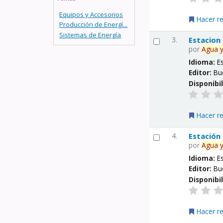
Equipos y Accesorios
Hacer r
Producción de Energí...
Sistemas de Energía
3.
Estacion
por
Agua
Idioma:
E
Editor:
Bu
Disponibi
Hacer r
4.
Estación
por
Agua
Idioma:
E
Editor:
Bu
Disponibi
Hacer r