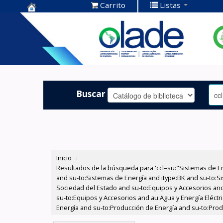
Carrito
Listas
Centro de
Documentación
OLADE -
Buscar
Inicio
›
Resultados de la búsqueda para 'ccl=su:"Sistemas de E
and su-to:Sistemas de Energía and itype:BK and su-to:Si
Sociedad del Estado and su-to:Equipos y Accesorios and
su-to:Equipos y Accesorios and au:Agua y Energía Eléct
Energía and su-to:Producción de Energía and su-to:Prod