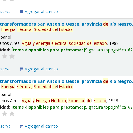
eserva
Agregar al carrito
 transformadora San Antonio Oeste, provincia
de
Río Negro
y
Energía
Eléctrica,
Sociedad
de
l
Estado
.
spañol
enos Aires:
Agua
y
energía
eléctrica,
sociedad
de
l
estado
, 1988
lidad:
Ítems disponibles para préstamo:
Signatura topográfica:
62
eserva
Agregar al carrito
 transformadora San Antonio Oeste, provincia
de
Río Negro
y
Energía
Eléctrica,
Sociedad
de
l
Estado
.
spañol
enos Aires:
Agua
y
Energía
Eléctrica,
Sociedad
de
l
Estado
, 1998
lidad:
Ítems disponibles para préstamo:
Signatura topográfica:
62
eserva
Agregar al carrito