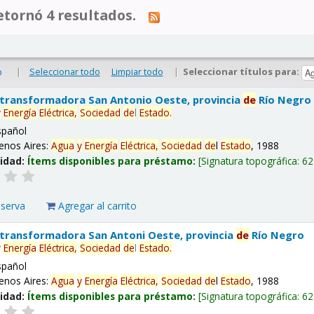
tornó 4 resultados.
|
Seleccionar todo
Limpiar todo
|
Seleccionar títulos para:
o
 transformadora San Antonio Oeste, provincia
de
Río Negro
y
Energía
Eléctrica,
Sociedad
de
l
Estado
.
spañol
enos Aires:
Agua
y
Energía
Eléctrica,
Sociedad
de
l
Estado
, 1988
lidad:
Ítems disponibles para préstamo:
Signatura topográfica:
62
eserva
Agregar al carrito
 transformadora San Antoni Oeste, provincia
de
Río Negro
y
Energía
Eléctrica,
Sociedad
de
l
Estado
.
spañol
enos Aires:
Agua
y
Energía
Eléctrica,
Sociedad
de
l
Estado
, 1988
lidad:
Ítems disponibles para préstamo:
Signatura topográfica:
62