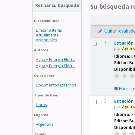
Refinar su búsqueda
Su búsqueda re
Disponibilidad
Limitar a ítems
Quitar resaltad
actualmente
disponibles.
1.
Estación
por
Agua
Autores
Idioma:
E
Agua y Energía Eléct...
Editor:
Bu
Agua y Energía Eléct...
Disponibi
Colecciones
Documentos Externos
Hacer r
Tipos de ítem
2.
Estación
Libros
por
Agua
Idioma:
E
Lugares
Editor:
Bu
Argentina
Disponibi
Temas