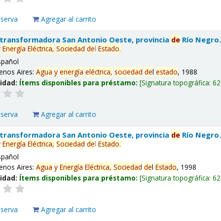
eserva
Agregar al carrito
 transformadora San Antonio Oeste, provincia
de
Río Negro
y
Energía
Eléctrica,
Sociedad
de
l
Estado
.
spañol
enos Aires:
Agua
y
energía
eléctrica,
sociedad
de
l
estado
, 1988
lidad:
Ítems disponibles para préstamo:
Signatura topográfica:
62
eserva
Agregar al carrito
 transformadora San Antonio Oeste, provincia
de
Río Negro
y
Energía
Eléctrica,
Sociedad
de
l
Estado
.
spañol
enos Aires:
Agua
y
Energía
Eléctrica,
Sociedad
de
l
Estado
, 1998
lidad:
Ítems disponibles para préstamo:
Signatura topográfica:
62
eserva
Agregar al carrito