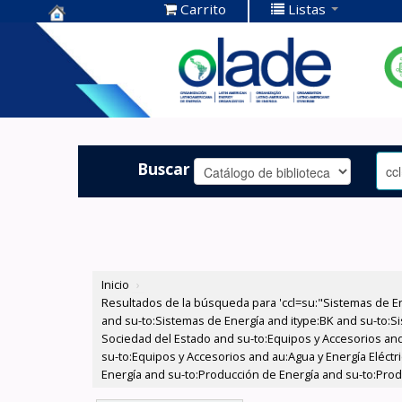
Carrito
Listas
Centro de
Documentación
OLADE -
Buscar
Inicio
›
Resultados de la búsqueda para 'ccl=su:"Sistemas de E
and su-to:Sistemas de Energía and itype:BK and su-to:Si
Sociedad del Estado and su-to:Equipos y Accesorios and
su-to:Equipos y Accesorios and au:Agua y Energía Eléct
Energía and su-to:Producción de Energía and su-to:Prod