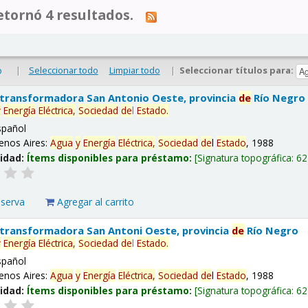
tornó 4 resultados.
|
Seleccionar todo
Limpiar todo
|
Seleccionar títulos para:
o
 transformadora San Antonio Oeste, provincia
de
Río Negro
y
Energía
Eléctrica,
Sociedad
de
l
Estado
.
spañol
enos Aires:
Agua
y
Energía
Eléctrica,
Sociedad
de
l
Estado
, 1988
lidad:
Ítems disponibles para préstamo:
Signatura topográfica:
62
eserva
Agregar al carrito
 transformadora San Antoni Oeste, provincia
de
Río Negro
y
Energía
Eléctrica,
Sociedad
de
l
Estado
.
spañol
enos Aires:
Agua
y
Energía
Eléctrica,
Sociedad
de
l
Estado
, 1988
lidad:
Ítems disponibles para préstamo:
Signatura topográfica:
62