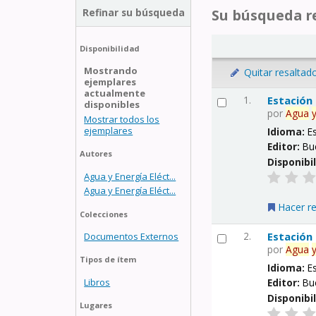
Refinar su búsqueda
Su búsqueda re
Disponibilidad
Mostrando
Quitar resaltad
ejemplares
actualmente
1.
Estación
disponibles
por
Agua
Mostrar todos los
ejemplares
Idioma:
E
Editor:
Bu
Autores
Disponibi
Agua y Energía Eléct...
Agua y Energía Eléct...
Hacer r
Colecciones
2.
Estación
Documentos Externos
por
Agua
Tipos de ítem
Idioma:
E
Libros
Editor:
Bu
Disponibi
Lugares