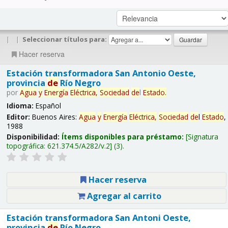
|
|
Seleccionar títulos para:
Hacer reserva
Estación transformadora San Antonio Oeste,
provincia
de
Río Negro
por
Agua
y
Energía
Eléctrica,
Sociedad
de
l
Estado
.
Idioma:
Español
Editor:
Buenos Aires:
Agua
y
Energía
Eléctrica,
Sociedad
de
l
Estado
,
1988
Disponibilidad:
Ítems disponibles para préstamo:
Signatura
topográfica:
621.374.5/A282/v.2
(3).
Hacer reserva
Agregar al carrito
Estación transformadora San Antoni Oeste,
provincia
de
Río Negro