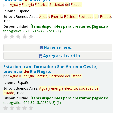
por
Agua
y
Energía
Eléctrica,
Sociedad
de
l
Estado
.
Idioma:
Español
Editor:
Buenos Aires:
Agua
y
Energía
Eléctrica,
Sociedad
de
l
Estado
,
1988
Disponibilidad:
Ítems disponibles para préstamo:
Signatura
topográfica:
621.374.5/A282/v.4
(1).
Hacer reserva
Agregar al carrito
Estacion transformadora San Antonio Oeste,
provincia
de
Río Negro.
por
Agua
y
Energía
Eléctrica,
Sociedad
de
l
Estado
.
Idioma:
Español
Editor:
Buenos Aires:
Agua
y
energía
eléctrica,
sociedad
de
l
estado
, 1988
Disponibilidad:
Ítems disponibles para préstamo:
Signatura
topográfica:
621.374.5/A282/v.3
(1).