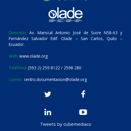
Dirección:
Av. Mariscal Antonio José de Sucre N58-63 y
Fernández Salvador Edif. Olade – San Carlos, Quito –
Ecuador.
Web:
www.olade.org
Teléfono:
(593 2) 259 8122 / 2598 280
Correo:
centro.documentacion@olade.org
Tweets by cubemediaco