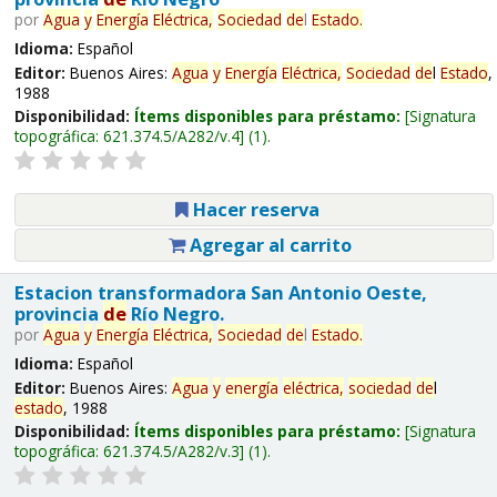
por
Agua
y
Energía
Eléctrica,
Sociedad
de
l
Estado
.
Idioma:
Español
Editor:
Buenos Aires:
Agua
y
Energía
Eléctrica,
Sociedad
de
l
Estado
,
1988
Disponibilidad:
Ítems disponibles para préstamo:
Signatura
topográfica:
621.374.5/A282/v.4
(1).
Hacer reserva
Agregar al carrito
Estacion transformadora San Antonio Oeste,
provincia
de
Río Negro.
por
Agua
y
Energía
Eléctrica,
Sociedad
de
l
Estado
.
Idioma:
Español
Editor:
Buenos Aires:
Agua
y
energía
eléctrica,
sociedad
de
l
estado
, 1988
Disponibilidad:
Ítems disponibles para préstamo:
Signatura
topográfica:
621.374.5/A282/v.3
(1).