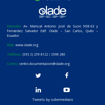
Dirección:
Av. Mariscal Antonio José de Sucre N58-63 y
Fernández Salvador Edif. Olade – San Carlos, Quito –
Ecuador.
Web:
www.olade.org
Teléfono:
(593 2) 259 8122 / 2598 280
Correo:
centro.documentacion@olade.org
Tweets by cubemediaco