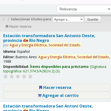
|
|
Seleccionar títulos para:
Hacer reserva
Estación transformadora San Antonio Oeste,
provincia
de
Río Negro
por
Agua
y
Energía
Eléctrica,
Sociedad
de
l
Estado
.
Idioma:
Español
Editor:
Buenos Aires:
Agua
y
Energía
Eléctrica,
Sociedad
de
l
Estado
,
1988
Disponibilidad:
Ítems disponibles para préstamo:
Signatura
topográfica:
621.374.5/A282/v.2
(3).
Hacer reserva
Agregar al carrito
Estación transformadora San Antoni Oeste,
provincia
de
Río Negro