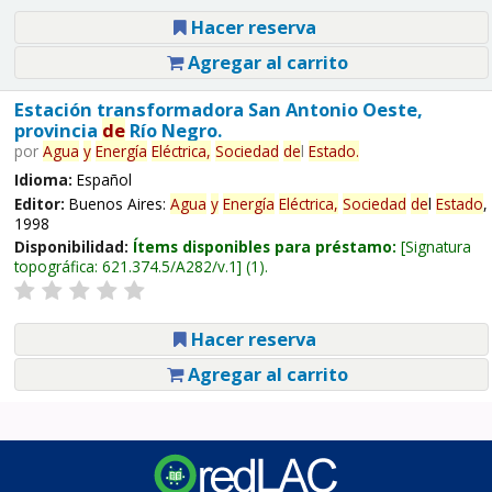
Hacer reserva
Agregar al carrito
Estación transformadora San Antonio Oeste,
provincia
de
Río Negro.
por
Agua
y
Energía
Eléctrica,
Sociedad
de
l
Estado
.
Idioma:
Español
Editor:
Buenos Aires:
Agua
y
Energía
Eléctrica,
Sociedad
de
l
Estado
,
1998
Disponibilidad:
Ítems disponibles para préstamo:
Signatura
topográfica:
621.374.5/A282/v.1
(1).
Hacer reserva
Agregar al carrito