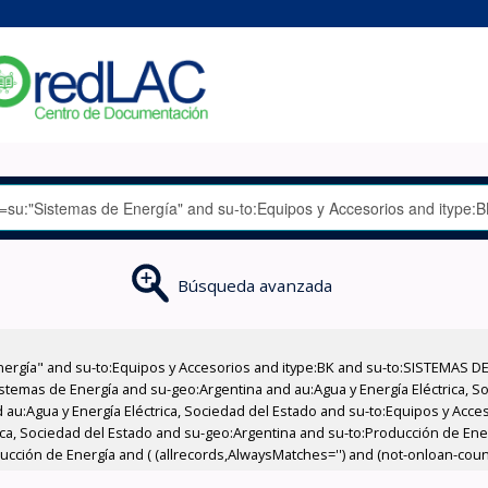
Búsqueda avanzada
nergía" and su-to:Equipos y Accesorios and itype:BK and su-to:SISTEMAS D
stemas de Energía and su-geo:Argentina and au:Agua y Energía Eléctrica, Soc
 au:Agua y Energía Eléctrica, Sociedad del Estado and su-to:Equipos y Acce
rica, Sociedad del Estado and su-geo:Argentina and su-to:Producción de En
cción de Energía and ( (allrecords,AlwaysMatches='') and (not-onloan-count,