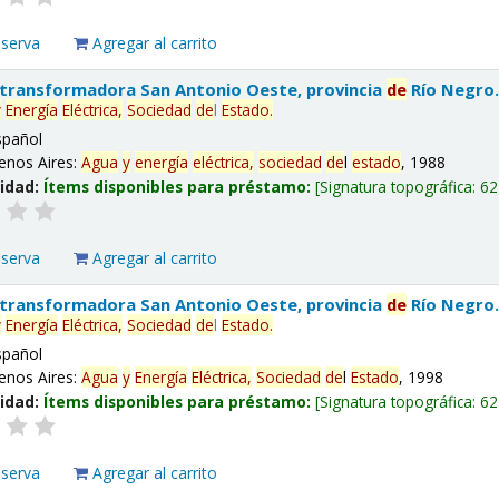
eserva
Agregar al carrito
 transformadora San Antonio Oeste, provincia
de
Río Negro
y
Energía
Eléctrica,
Sociedad
de
l
Estado
.
spañol
enos Aires:
Agua
y
energía
eléctrica,
sociedad
de
l
estado
, 1988
lidad:
Ítems disponibles para préstamo:
Signatura topográfica:
62
eserva
Agregar al carrito
 transformadora San Antonio Oeste, provincia
de
Río Negro
y
Energía
Eléctrica,
Sociedad
de
l
Estado
.
spañol
enos Aires:
Agua
y
Energía
Eléctrica,
Sociedad
de
l
Estado
, 1998
lidad:
Ítems disponibles para préstamo:
Signatura topográfica:
62
eserva
Agregar al carrito