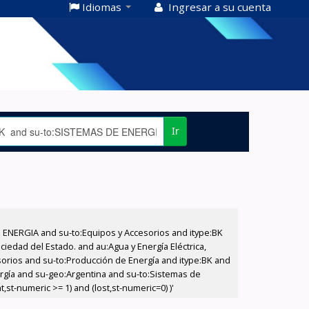
Idiomas
Ingresar a su cuenta
Ir
E ENERGIA and su-to:Equipos y Accesorios and itype:BK
iedad del Estado. and au:Agua y Energía Eléctrica,
sorios and su-to:Producción de Energía and itype:BK and
ergía and su-geo:Argentina and su-to:Sistemas de
st-numeric >= 1) and (lost,st-numeric=0) )'