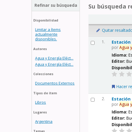
Refinar su búsqueda
Su búsqueda re
Disponibilidad
Limitar a ítems
Quitar resaltad
actualmente
disponibles.
1.
Estación
por
Agua
Autores
Idioma:
E
Agua y Energía Eléct...
Editor:
Bu
Agua y Energía Eléct...
Disponibi
Colecciones
Documentos Externos
Hacer r
Tipos de ítem
2.
Estación
Libros
por
Agua
Idioma:
E
Lugares
Editor:
Bu
Argentina
Disponibi
Temas