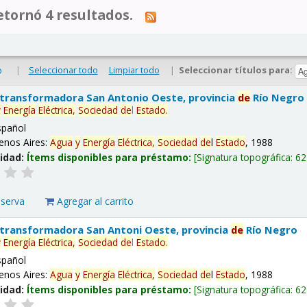
tornó 4 resultados.
|
Seleccionar todo
Limpiar todo
|
Seleccionar títulos para:
o
 transformadora San Antonio Oeste, provincia
de
Río Negro
y
Energía
Eléctrica,
Sociedad
de
l
Estado
.
spañol
enos Aires:
Agua
y
Energía
Eléctrica,
Sociedad
de
l
Estado
, 1988
lidad:
Ítems disponibles para préstamo:
Signatura topográfica:
62
eserva
Agregar al carrito
 transformadora San Antoni Oeste, provincia
de
Río Negro
y
Energía
Eléctrica,
Sociedad
de
l
Estado
.
spañol
enos Aires:
Agua
y
Energía
Eléctrica,
Sociedad
de
l
Estado
, 1988
lidad:
Ítems disponibles para préstamo:
Signatura topográfica:
62