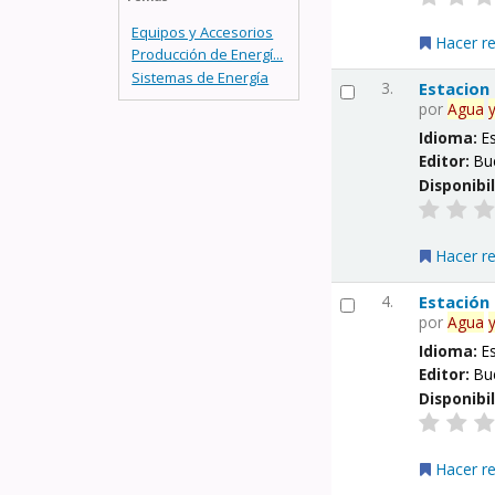
Equipos y Accesorios
Hacer r
Producción de Energí...
Sistemas de Energía
3.
Estacion
por
Agua
Idioma:
E
Editor:
Bu
Disponibi
Hacer r
4.
Estación
por
Agua
Idioma:
E
Editor:
Bu
Disponibi
Hacer r