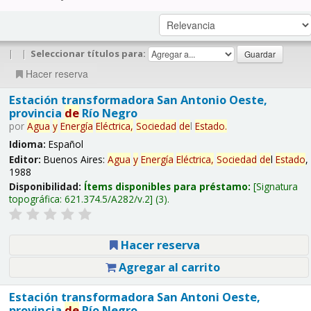
|
|
Seleccionar títulos para:
Hacer reserva
Estación transformadora San Antonio Oeste,
provincia
de
Río Negro
por
Agua
y
Energía
Eléctrica,
Sociedad
de
l
Estado
.
Idioma:
Español
Editor:
Buenos Aires:
Agua
y
Energía
Eléctrica,
Sociedad
de
l
Estado
,
1988
Disponibilidad:
Ítems disponibles para préstamo:
Signatura
topográfica:
621.374.5/A282/v.2
(3).
Hacer reserva
Agregar al carrito
Estación transformadora San Antoni Oeste,
provincia
de
Río Negro