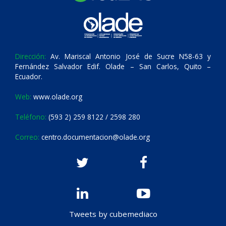
Dirección:
Av. Mariscal Antonio José de Sucre N58-63 y
Fernández Salvador Edif. Olade – San Carlos, Quito –
Ecuador.
Web:
www.olade.org
Teléfono:
(593 2) 259 8122 / 2598 280
Correo:
centro.documentacion@olade.org
Tweets by cubemediaco