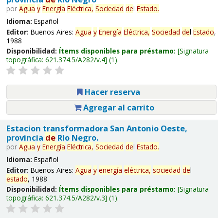
por
Agua
y
Energía
Eléctrica,
Sociedad
de
l
Estado
.
Idioma:
Español
Editor:
Buenos Aires:
Agua
y
Energía
Eléctrica,
Sociedad
de
l
Estado
,
1988
Disponibilidad:
Ítems disponibles para préstamo:
Signatura
topográfica:
621.374.5/A282/v.4
(1).
Hacer reserva
Agregar al carrito
Estacion transformadora San Antonio Oeste,
provincia
de
Río Negro.
por
Agua
y
Energía
Eléctrica,
Sociedad
de
l
Estado
.
Idioma:
Español
Editor:
Buenos Aires:
Agua
y
energía
eléctrica,
sociedad
de
l
estado
, 1988
Disponibilidad:
Ítems disponibles para préstamo:
Signatura
topográfica:
621.374.5/A282/v.3
(1).