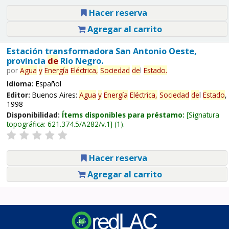
Hacer reserva
Agregar al carrito
Estación transformadora San Antonio Oeste,
provincia
de
Río Negro.
por
Agua
y
Energía
Eléctrica,
Sociedad
de
l
Estado
.
Idioma:
Español
Editor:
Buenos Aires:
Agua
y
Energía
Eléctrica,
Sociedad
de
l
Estado
,
1998
Disponibilidad:
Ítems disponibles para préstamo:
Signatura
topográfica:
621.374.5/A282/v.1
(1).
Hacer reserva
Agregar al carrito