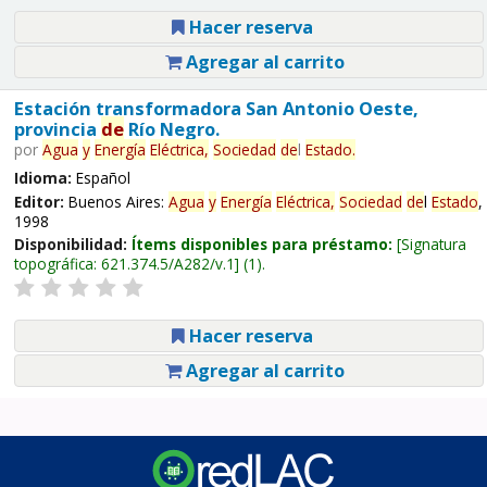
Hacer reserva
Agregar al carrito
Estación transformadora San Antonio Oeste,
provincia
de
Río Negro.
por
Agua
y
Energía
Eléctrica,
Sociedad
de
l
Estado
.
Idioma:
Español
Editor:
Buenos Aires:
Agua
y
Energía
Eléctrica,
Sociedad
de
l
Estado
,
1998
Disponibilidad:
Ítems disponibles para préstamo:
Signatura
topográfica:
621.374.5/A282/v.1
(1).
Hacer reserva
Agregar al carrito