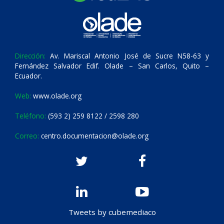
Dirección:
Av. Mariscal Antonio José de Sucre N58-63 y
Fernández Salvador Edif. Olade – San Carlos, Quito –
Ecuador.
Web:
www.olade.org
Teléfono:
(593 2) 259 8122 / 2598 280
Correo:
centro.documentacion@olade.org
Tweets by cubemediaco