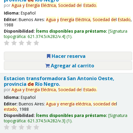
por
Agua
y
Energía
Eléctrica,
Sociedad
de
l
Estado
.
Idioma:
Español
Editor:
Buenos Aires:
Agua
y
Energía
Eléctrica,
Sociedad
de
l
Estado
,
1988
Disponibilidad:
Ítems disponibles para préstamo:
Signatura
topográfica:
621.374.5/A282/v.4
(1).
Hacer reserva
Agregar al carrito
Estacion transformadora San Antonio Oeste,
provincia
de
Río Negro.
por
Agua
y
Energía
Eléctrica,
Sociedad
de
l
Estado
.
Idioma:
Español
Editor:
Buenos Aires:
Agua
y
energía
eléctrica,
sociedad
de
l
estado
, 1988
Disponibilidad:
Ítems disponibles para préstamo:
Signatura
topográfica:
621.374.5/A282/v.3
(1).