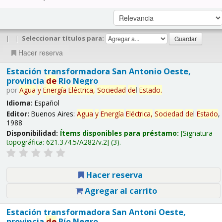
|
|
Seleccionar títulos para:
Hacer reserva
Estación transformadora San Antonio Oeste,
provincia
de
Río Negro
por
Agua
y
Energía
Eléctrica,
Sociedad
de
l
Estado
.
Idioma:
Español
Editor:
Buenos Aires:
Agua
y
Energía
Eléctrica,
Sociedad
de
l
Estado
,
1988
Disponibilidad:
Ítems disponibles para préstamo:
Signatura
topográfica:
621.374.5/A282/v.2
(3).
Hacer reserva
Agregar al carrito
Estación transformadora San Antoni Oeste,
provincia
de
Río Negro