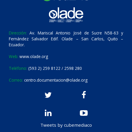
Dirección:
Av. Mariscal Antonio José de Sucre N58-63 y
Fernández Salvador Edif. Olade – San Carlos, Quito –
Ecuador.
Web:
www.olade.org
Teléfono:
(593 2) 259 8122 / 2598 280
Correo:
centro.documentacion@olade.org
Tweets by cubemediaco