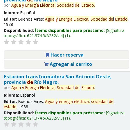
por
Agua
y
Energía
Eléctrica,
Sociedad
de
l
Estado
.
Idioma:
Español
Editor:
Buenos Aires:
Agua
y
Energía
Eléctrica,
Sociedad
de
l
Estado
,
1988
Disponibilidad:
Ítems disponibles para préstamo:
Signatura
topográfica:
621.374.5/A282/v.4
(1).
Hacer reserva
Agregar al carrito
Estacion transformadora San Antonio Oeste,
provincia
de
Río Negro.
por
Agua
y
Energía
Eléctrica,
Sociedad
de
l
Estado
.
Idioma:
Español
Editor:
Buenos Aires:
Agua
y
energía
eléctrica,
sociedad
de
l
estado
, 1988
Disponibilidad:
Ítems disponibles para préstamo:
Signatura
topográfica:
621.374.5/A282/v.3
(1).