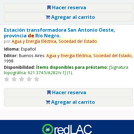
Hacer reserva
Agregar al carrito
Estación transformadora San Antonio Oeste,
provincia
de
Río Negro.
por
Agua
y
Energía
Eléctrica,
Sociedad
de
l
Estado
.
Idioma:
Español
Editor:
Buenos Aires:
Agua
y
Energía
Eléctrica,
Sociedad
de
l
Estado
,
1998
Disponibilidad:
Ítems disponibles para préstamo:
Signatura
topográfica:
621.374.5/A282/v.1
(1).
Hacer reserva
Agregar al carrito