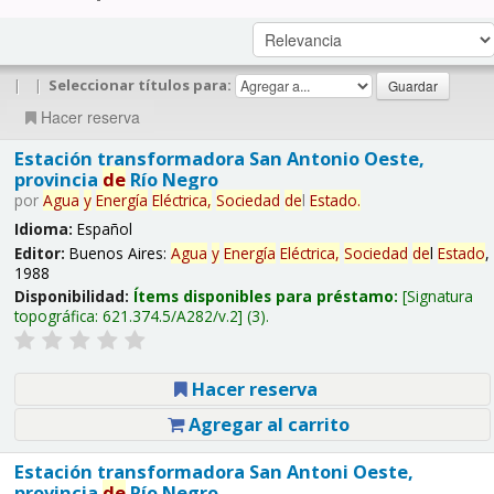
|
|
Seleccionar títulos para:
Hacer reserva
Estación transformadora San Antonio Oeste,
provincia
de
Río Negro
por
Agua
y
Energía
Eléctrica,
Sociedad
de
l
Estado
.
Idioma:
Español
Editor:
Buenos Aires:
Agua
y
Energía
Eléctrica,
Sociedad
de
l
Estado
,
1988
Disponibilidad:
Ítems disponibles para préstamo:
Signatura
topográfica:
621.374.5/A282/v.2
(3).
Hacer reserva
Agregar al carrito
Estación transformadora San Antoni Oeste,
provincia
de
Río Negro