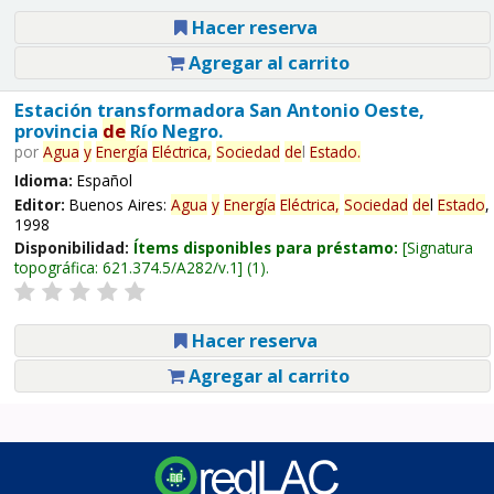
Hacer reserva
Agregar al carrito
Estación transformadora San Antonio Oeste,
provincia
de
Río Negro.
por
Agua
y
Energía
Eléctrica,
Sociedad
de
l
Estado
.
Idioma:
Español
Editor:
Buenos Aires:
Agua
y
Energía
Eléctrica,
Sociedad
de
l
Estado
,
1998
Disponibilidad:
Ítems disponibles para préstamo:
Signatura
topográfica:
621.374.5/A282/v.1
(1).
Hacer reserva
Agregar al carrito