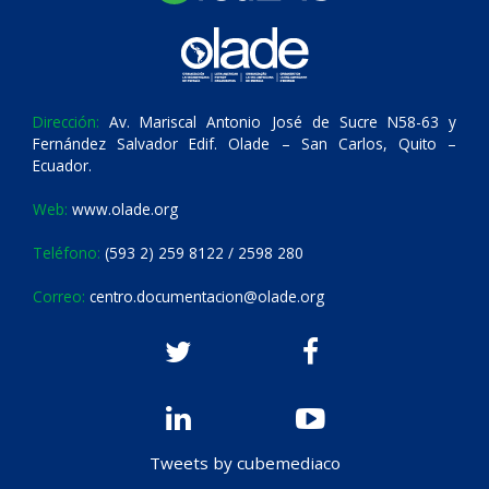
Dirección:
Av. Mariscal Antonio José de Sucre N58-63 y
Fernández Salvador Edif. Olade – San Carlos, Quito –
Ecuador.
Web:
www.olade.org
Teléfono:
(593 2) 259 8122 / 2598 280
Correo:
centro.documentacion@olade.org
Tweets by cubemediaco