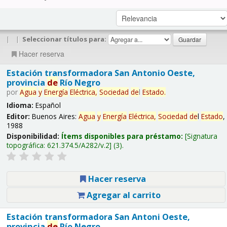
|
|
Seleccionar títulos para:
Hacer reserva
Estación transformadora San Antonio Oeste,
provincia
de
Río Negro
por
Agua
y
Energía
Eléctrica,
Sociedad
de
l
Estado
.
Idioma:
Español
Editor:
Buenos Aires:
Agua
y
Energía
Eléctrica,
Sociedad
de
l
Estado
,
1988
Disponibilidad:
Ítems disponibles para préstamo:
Signatura
topográfica:
621.374.5/A282/v.2
(3).
Hacer reserva
Agregar al carrito
Estación transformadora San Antoni Oeste,
provincia
de
Río Negro