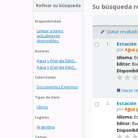
Refinar su búsqueda
Su búsqueda re
Disponibilidad
Limitar a ítems
Quitar resaltad
actualmente
disponibles.
1.
Estación
por
Agua
Autores
Idioma:
E
Agua y Energía Eléct...
Editor:
Bu
Agua y Energía Eléct...
Disponibi
Colecciones
Documentos Externos
Hacer r
Tipos de ítem
2.
Estación
Libros
por
Agua
Idioma:
E
Lugares
Editor:
Bu
Argentina
Disponibi
Temas