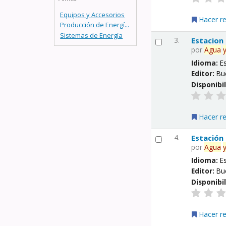
Equipos y Accesorios
Hacer r
Producción de Energí...
Sistemas de Energía
3.
Estacion
por
Agua
Idioma:
E
Editor:
Bu
Disponibi
Hacer r
4.
Estación
por
Agua
Idioma:
E
Editor:
Bu
Disponibi
Hacer r