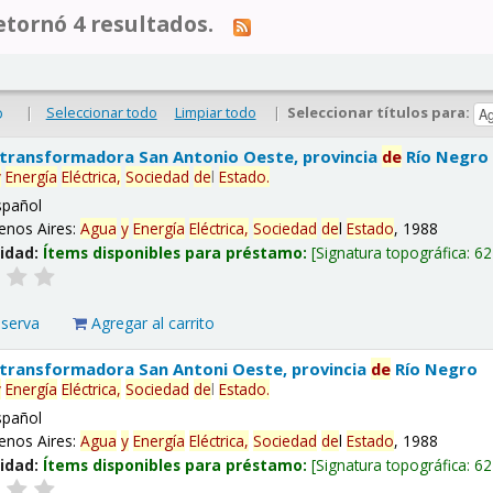
tornó 4 resultados.
|
Seleccionar todo
Limpiar todo
|
Seleccionar títulos para:
o
 transformadora San Antonio Oeste, provincia
de
Río Negro
y
Energía
Eléctrica,
Sociedad
de
l
Estado
.
spañol
enos Aires:
Agua
y
Energía
Eléctrica,
Sociedad
de
l
Estado
, 1988
lidad:
Ítems disponibles para préstamo:
Signatura topográfica:
62
eserva
Agregar al carrito
 transformadora San Antoni Oeste, provincia
de
Río Negro
y
Energía
Eléctrica,
Sociedad
de
l
Estado
.
spañol
enos Aires:
Agua
y
Energía
Eléctrica,
Sociedad
de
l
Estado
, 1988
lidad:
Ítems disponibles para préstamo:
Signatura topográfica:
62