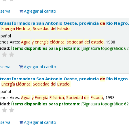
eserva
Agregar al carrito
 transformadora San Antonio Oeste, provincia
de
Río Negro
y
Energía
Eléctrica,
Sociedad
de
l
Estado
.
spañol
enos Aires:
Agua
y
energía
eléctrica,
sociedad
de
l
estado
, 1988
lidad:
Ítems disponibles para préstamo:
Signatura topográfica:
62
eserva
Agregar al carrito
 transformadora San Antonio Oeste, provincia
de
Río Negro
y
Energía
Eléctrica,
Sociedad
de
l
Estado
.
spañol
enos Aires:
Agua
y
Energía
Eléctrica,
Sociedad
de
l
Estado
, 1998
lidad:
Ítems disponibles para préstamo:
Signatura topográfica:
62
eserva
Agregar al carrito