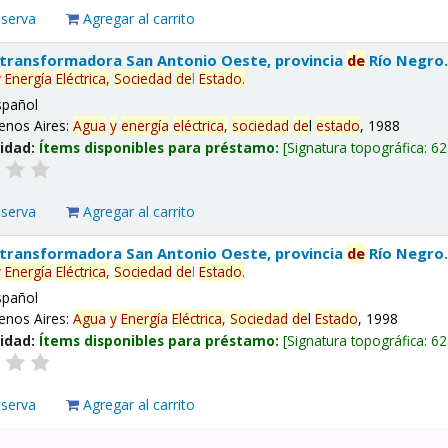
eserva
Agregar al carrito
 transformadora San Antonio Oeste, provincia
de
Río Negro
y
Energía
Eléctrica,
Sociedad
de
l
Estado
.
spañol
enos Aires:
Agua
y
energía
eléctrica,
sociedad
de
l
estado
, 1988
lidad:
Ítems disponibles para préstamo:
Signatura topográfica:
62
eserva
Agregar al carrito
 transformadora San Antonio Oeste, provincia
de
Río Negro
y
Energía
Eléctrica,
Sociedad
de
l
Estado
.
spañol
enos Aires:
Agua
y
Energía
Eléctrica,
Sociedad
de
l
Estado
, 1998
lidad:
Ítems disponibles para préstamo:
Signatura topográfica:
62
eserva
Agregar al carrito