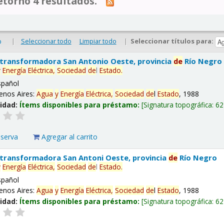
tornó 4 resultados.
|
Seleccionar todo
Limpiar todo
|
Seleccionar títulos para:
o
 transformadora San Antonio Oeste, provincia
de
Río Negro
y
Energía
Eléctrica,
Sociedad
de
l
Estado
.
spañol
enos Aires:
Agua
y
Energía
Eléctrica,
Sociedad
de
l
Estado
, 1988
lidad:
Ítems disponibles para préstamo:
Signatura topográfica:
62
eserva
Agregar al carrito
 transformadora San Antoni Oeste, provincia
de
Río Negro
y
Energía
Eléctrica,
Sociedad
de
l
Estado
.
spañol
enos Aires:
Agua
y
Energía
Eléctrica,
Sociedad
de
l
Estado
, 1988
lidad:
Ítems disponibles para préstamo:
Signatura topográfica:
62