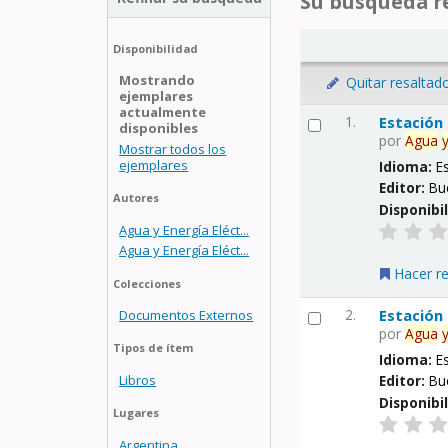
Su búsqueda re
Disponibilidad
Mostrando
Quitar resaltad
ejemplares
actualmente
1.
Estación
disponibles
por
Agua
Mostrar todos los
ejemplares
Idioma:
E
Editor:
Bu
Autores
Disponibi
Agua y Energía Eléct...
Agua y Energía Eléct...
Hacer r
Colecciones
2.
Estación
Documentos Externos
por
Agua
Tipos de ítem
Idioma:
E
Libros
Editor:
Bu
Disponibi
Lugares
Argentina