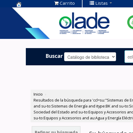
Carrito
Listas
Centro de
Documentación
OLADE -
Buscar
Inicio
›
Resultados de la búsqueda para 'ccl=su:"Sistemas de E
and su-to:Sistemas de Energía and itype:BK and su-to:Si
Sociedad del Estado and su-to:Equipos y Accesorios and
su-to:Equipos y Accesorios and au:Agua y Energía Eléctri
Refinar su búsqueda