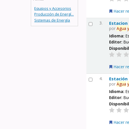
Equipos y Accesorios
Hacer r
Producción de Energí...
Sistemas de Energía
3.
Estacion
por
Agua
Idioma:
E
Editor:
Bu
Disponibi
Hacer r
4.
Estación
por
Agua
Idioma:
E
Editor:
Bu
Disponibi
Hacer r