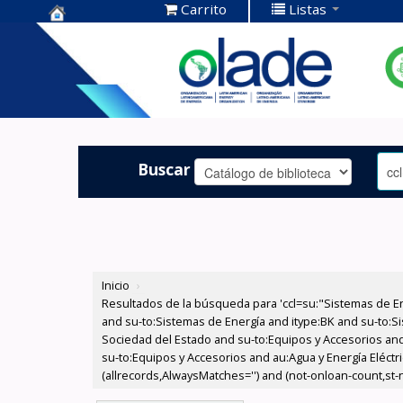
Carrito
Listas
Centro de
Documentación
OLADE -
Buscar
Inicio
›
Resultados de la búsqueda para 'ccl=su:"Sistemas de E
and su-to:Sistemas de Energía and itype:BK and su-to:Si
Sociedad del Estado and su-to:Equipos y Accesorios and
su-to:Equipos y Accesorios and au:Agua y Energía Eléctri
(allrecords,AlwaysMatches='') and (not-onloan-count,st-nu