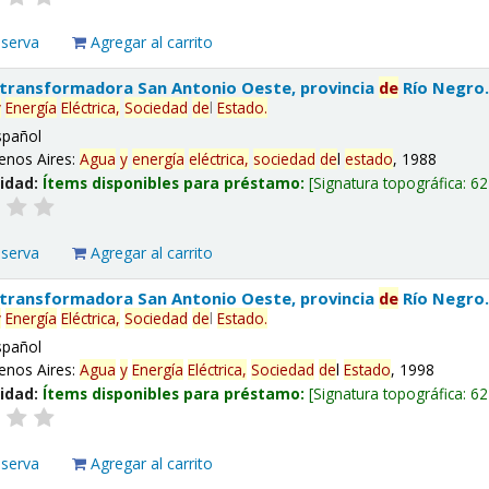
eserva
Agregar al carrito
 transformadora San Antonio Oeste, provincia
de
Río Negro
y
Energía
Eléctrica,
Sociedad
de
l
Estado
.
spañol
enos Aires:
Agua
y
energía
eléctrica,
sociedad
de
l
estado
, 1988
lidad:
Ítems disponibles para préstamo:
Signatura topográfica:
62
eserva
Agregar al carrito
 transformadora San Antonio Oeste, provincia
de
Río Negro
y
Energía
Eléctrica,
Sociedad
de
l
Estado
.
spañol
enos Aires:
Agua
y
Energía
Eléctrica,
Sociedad
de
l
Estado
, 1998
lidad:
Ítems disponibles para préstamo:
Signatura topográfica:
62
eserva
Agregar al carrito