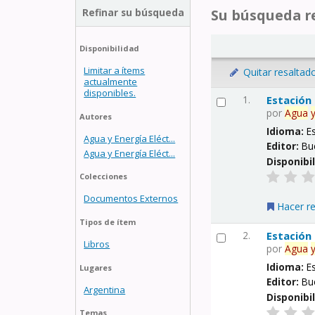
Refinar su búsqueda
Su búsqueda re
Disponibilidad
Limitar a ítems
Quitar resaltad
actualmente
disponibles.
1.
Estación
por
Agua
Autores
Idioma:
E
Agua y Energía Eléct...
Editor:
Bu
Agua y Energía Eléct...
Disponibi
Colecciones
Documentos Externos
Hacer r
Tipos de ítem
2.
Estación
Libros
por
Agua
Idioma:
E
Lugares
Editor:
Bu
Argentina
Disponibi
Temas