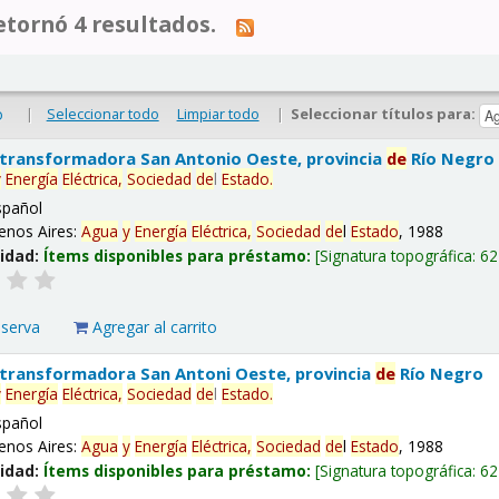
tornó 4 resultados.
|
Seleccionar todo
Limpiar todo
|
Seleccionar títulos para:
o
 transformadora San Antonio Oeste, provincia
de
Río Negro
y
Energía
Eléctrica,
Sociedad
de
l
Estado
.
spañol
enos Aires:
Agua
y
Energía
Eléctrica,
Sociedad
de
l
Estado
, 1988
lidad:
Ítems disponibles para préstamo:
Signatura topográfica:
62
eserva
Agregar al carrito
 transformadora San Antoni Oeste, provincia
de
Río Negro
y
Energía
Eléctrica,
Sociedad
de
l
Estado
.
spañol
enos Aires:
Agua
y
Energía
Eléctrica,
Sociedad
de
l
Estado
, 1988
lidad:
Ítems disponibles para préstamo:
Signatura topográfica:
62