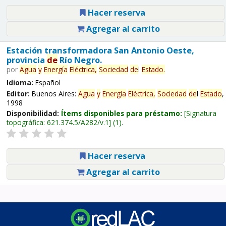
Hacer reserva
Agregar al carrito
Estación transformadora San Antonio Oeste,
provincia
de
Río Negro.
por
Agua
y
Energía
Eléctrica,
Sociedad
de
l
Estado
.
Idioma:
Español
Editor:
Buenos Aires:
Agua
y
Energía
Eléctrica,
Sociedad
de
l
Estado
,
1998
Disponibilidad:
Ítems disponibles para préstamo:
Signatura
topográfica:
621.374.5/A282/v.1
(1).
Hacer reserva
Agregar al carrito