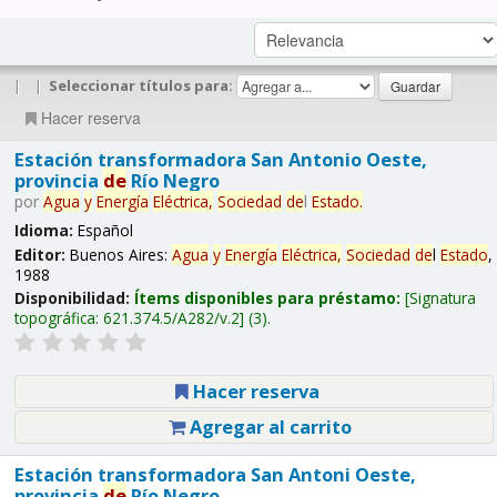
|
|
Seleccionar títulos para:
Hacer reserva
Estación transformadora San Antonio Oeste,
provincia
de
Río Negro
por
Agua
y
Energía
Eléctrica,
Sociedad
de
l
Estado
.
Idioma:
Español
Editor:
Buenos Aires:
Agua
y
Energía
Eléctrica,
Sociedad
de
l
Estado
,
1988
Disponibilidad:
Ítems disponibles para préstamo:
Signatura
topográfica:
621.374.5/A282/v.2
(3).
Hacer reserva
Agregar al carrito
Estación transformadora San Antoni Oeste,
provincia
de
Río Negro