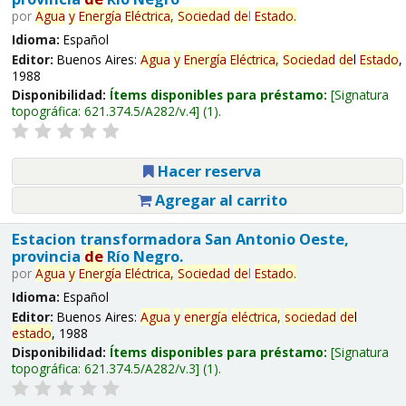
por
Agua
y
Energía
Eléctrica,
Sociedad
de
l
Estado
.
Idioma:
Español
Editor:
Buenos Aires:
Agua
y
Energía
Eléctrica,
Sociedad
de
l
Estado
,
1988
Disponibilidad:
Ítems disponibles para préstamo:
Signatura
topográfica:
621.374.5/A282/v.4
(1).
Hacer reserva
Agregar al carrito
Estacion transformadora San Antonio Oeste,
provincia
de
Río Negro.
por
Agua
y
Energía
Eléctrica,
Sociedad
de
l
Estado
.
Idioma:
Español
Editor:
Buenos Aires:
Agua
y
energía
eléctrica,
sociedad
de
l
estado
, 1988
Disponibilidad:
Ítems disponibles para préstamo:
Signatura
topográfica:
621.374.5/A282/v.3
(1).