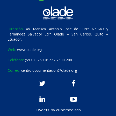
Dirección:
Av. Mariscal Antonio José de Sucre N58-63 y
Fernández Salvador Edif. Olade – San Carlos, Quito –
Ecuador.
Web:
www.olade.org
Teléfono:
(593 2) 259 8122 / 2598 280
Correo:
centro.documentacion@olade.org
Tweets by cubemediaco