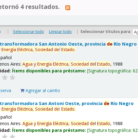
tornó 4 resultados.
|
Seleccionar todo
Limpiar todo
|
Seleccionar títulos para:
o
 transformadora San Antonio Oeste, provincia
de
Río Negro
y
Energía
Eléctrica,
Sociedad
de
l
Estado
.
spañol
enos Aires:
Agua
y
Energía
Eléctrica,
Sociedad
de
l
Estado
, 1988
lidad:
Ítems disponibles para préstamo:
Signatura topográfica:
62
eserva
Agregar al carrito
 transformadora San Antoni Oeste, provincia
de
Río Negro
y
Energía
Eléctrica,
Sociedad
de
l
Estado
.
spañol
enos Aires:
Agua
y
Energía
Eléctrica,
Sociedad
de
l
Estado
, 1988
lidad:
Ítems disponibles para préstamo:
Signatura topográfica:
62