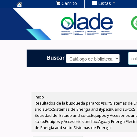
Carrito
Listas
Centro de
Documentación
OLADE -
Buscar
Inicio
›
Resultados de la búsqueda para 'ccl=su:"Sistemas de E
and su-to:Sistemas de Energía and itype:BK and su-to:Si
Sociedad del Estado and su-to:Equipos y Accesorios and
su-to:Equipos y Accesorios and au:Agua y Energía Eléctr
de Energía and su-to:Sistemas de Energía'