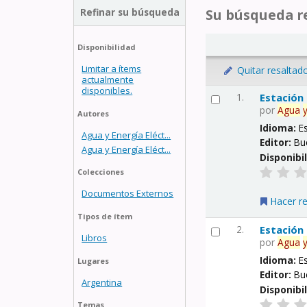
Refinar su búsqueda
Su búsqueda re
Disponibilidad
Limitar a ítems
Quitar resaltad
actualmente
disponibles.
1.
Estación
por
Agua
Autores
Idioma:
E
Agua y Energía Eléct...
Editor:
Bu
Agua y Energía Eléct...
Disponibi
Colecciones
Documentos Externos
Hacer r
Tipos de ítem
2.
Estación
Libros
por
Agua
Idioma:
E
Lugares
Editor:
Bu
Argentina
Disponibi
Temas