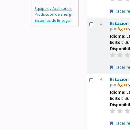
Equipos y Accesorios
Hacer r
Producción de Energí...
Sistemas de Energía
3.
Estacion
por
Agua
Idioma:
E
Editor:
Bu
Disponibi
Hacer r
4.
Estación
por
Agua
Idioma:
E
Editor:
Bu
Disponibi
Hacer r