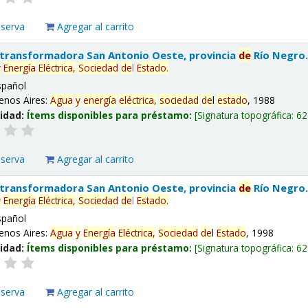
eserva
Agregar al carrito
 transformadora San Antonio Oeste, provincia
de
Río Negro
y
Energía
Eléctrica,
Sociedad
de
l
Estado
.
spañol
enos Aires:
Agua
y
energía
eléctrica,
sociedad
de
l
estado
, 1988
lidad:
Ítems disponibles para préstamo:
Signatura topográfica:
62
eserva
Agregar al carrito
 transformadora San Antonio Oeste, provincia
de
Río Negro
y
Energía
Eléctrica,
Sociedad
de
l
Estado
.
spañol
enos Aires:
Agua
y
Energía
Eléctrica,
Sociedad
de
l
Estado
, 1998
lidad:
Ítems disponibles para préstamo:
Signatura topográfica:
62
eserva
Agregar al carrito