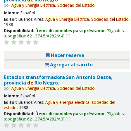
por
Agua
y
Energía
Eléctrica,
Sociedad
de
l
Estado
.
Idioma:
Español
Editor:
Buenos Aires:
Agua
y
Energía
Eléctrica,
Sociedad
de
l
Estado
,
1988
Disponibilidad:
Ítems disponibles para préstamo:
Signatura
topográfica:
621.374.5/A282/v.4
(1).
Hacer reserva
Agregar al carrito
Estacion transformadora San Antonio Oeste,
provincia
de
Río Negro.
por
Agua
y
Energía
Eléctrica,
Sociedad
de
l
Estado
.
Idioma:
Español
Editor:
Buenos Aires:
Agua
y
energía
eléctrica,
sociedad
de
l
estado
, 1988
Disponibilidad:
Ítems disponibles para préstamo:
Signatura
topográfica:
621.374.5/A282/v.3
(1).