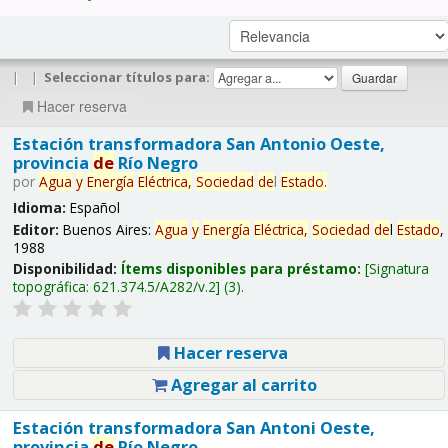
|
|
Seleccionar títulos para:
Hacer reserva
Estación transformadora San Antonio Oeste,
provincia
de
Río Negro
por
Agua
y
Energía
Eléctrica,
Sociedad
de
l
Estado
.
Idioma:
Español
Editor:
Buenos Aires:
Agua
y
Energía
Eléctrica,
Sociedad
de
l
Estado
,
1988
Disponibilidad:
Ítems disponibles para préstamo:
Signatura
topográfica:
621.374.5/A282/v.2
(3).
Hacer reserva
Agregar al carrito
Estación transformadora San Antoni Oeste,
provincia
de
Río Negro