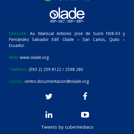
Dirección:
Av. Mariscal Antonio José de Sucre N58-63 y
Fernández Salvador Edif. Olade – San Carlos, Quito –
Ecuador.
Web:
www.olade.org
Teléfono:
(593 2) 259 8122 / 2598 280
Correo:
centro.documentacion@olade.org
Tweets by cubemediaco