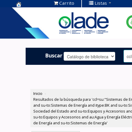
Carrito
Listas
Centro de
Documentación
OLADE -
Buscar
Inicio
›
Resultados de la búsqueda para 'ccl=su:"Sistemas de E
and su-to:Sistemas de Energía and itype:BK and su-to:Si
Sociedad del Estado and su-to:Equipos y Accesorios and
su-to:Equipos y Accesorios and au:Agua y Energía Eléctr
de Energía and su-to:Sistemas de Energía'