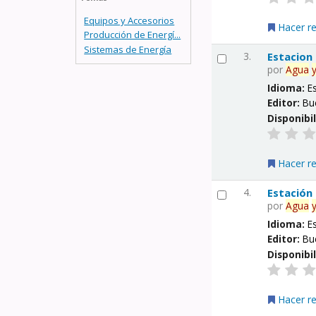
Equipos y Accesorios
Hacer r
Producción de Energí...
Sistemas de Energía
3.
Estacion
por
Agua
Idioma:
E
Editor:
Bu
Disponibi
Hacer r
4.
Estación
por
Agua
Idioma:
E
Editor:
Bu
Disponibi
Hacer r