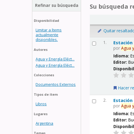
Refinar su búsqueda
Su búsqueda re
Disponibilidad
Limitar a ítems
Quitar resaltad
actualmente
disponibles.
1.
Estación
por
Agua
Autores
Idioma:
E
Agua y Energía Eléct...
Editor:
Bu
Agua y Energía Eléct...
Disponibi
Colecciones
Documentos Externos
Hacer r
Tipos de ítem
2.
Estación
Libros
por
Agua
Idioma:
E
Lugares
Editor:
Bu
Argentina
Disponibi
Temas