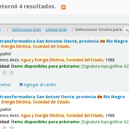
tornó 4 resultados.
|
Seleccionar todo
Limpiar todo
|
Seleccionar títulos para:
o
 transformadora San Antonio Oeste, provincia
de
Río Negro
y
Energía
Eléctrica,
Sociedad
de
l
Estado
.
spañol
enos Aires:
Agua
y
Energía
Eléctrica,
Sociedad
de
l
Estado
, 1988
lidad:
Ítems disponibles para préstamo:
Signatura topográfica:
62
eserva
Agregar al carrito
 transformadora San Antoni Oeste, provincia
de
Río Negro
y
Energía
Eléctrica,
Sociedad
de
l
Estado
.
spañol
enos Aires:
Agua
y
Energía
Eléctrica,
Sociedad
de
l
Estado
, 1988
lidad:
Ítems disponibles para préstamo:
Signatura topográfica:
62