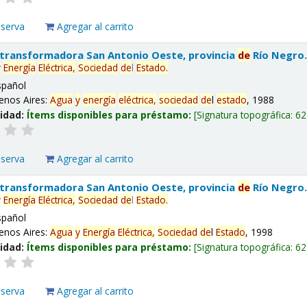
eserva
Agregar al carrito
 transformadora San Antonio Oeste, provincia
de
Río Negro
y
Energía
Eléctrica,
Sociedad
de
l
Estado
.
spañol
enos Aires:
Agua
y
energía
eléctrica,
sociedad
de
l
estado
, 1988
lidad:
Ítems disponibles para préstamo:
Signatura topográfica:
62
eserva
Agregar al carrito
 transformadora San Antonio Oeste, provincia
de
Río Negro
y
Energía
Eléctrica,
Sociedad
de
l
Estado
.
spañol
enos Aires:
Agua
y
Energía
Eléctrica,
Sociedad
de
l
Estado
, 1998
lidad:
Ítems disponibles para préstamo:
Signatura topográfica:
62
eserva
Agregar al carrito