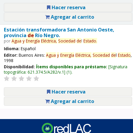
Hacer reserva
Agregar al carrito
Estación transformadora San Antonio Oeste,
provincia
de
Río Negro.
por
Agua
y
Energía
Eléctrica,
Sociedad
de
l
Estado
.
Idioma:
Español
Editor:
Buenos Aires:
Agua
y
Energía
Eléctrica,
Sociedad
de
l
Estado
,
1998
Disponibilidad:
Ítems disponibles para préstamo:
Signatura
topográfica:
621.374.5/A282/v.1
(1).
Hacer reserva
Agregar al carrito