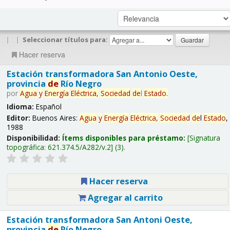
|
|
Seleccionar títulos para:
Hacer reserva
Estación transformadora San Antonio Oeste,
provincia
de
Río Negro
por
Agua
y
Energía
Eléctrica,
Sociedad
de
l
Estado
.
Idioma:
Español
Editor:
Buenos Aires:
Agua
y
Energía
Eléctrica,
Sociedad
de
l
Estado
,
1988
Disponibilidad:
Ítems disponibles para préstamo:
Signatura
topográfica:
621.374.5/A282/v.2
(3).
Hacer reserva
Agregar al carrito
Estación transformadora San Antoni Oeste,
provincia
de
Río Negro