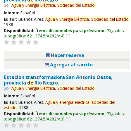
por
Agua
y
Energía
Eléctrica,
Sociedad
de
l
Estado
.
Idioma:
Español
Editor:
Buenos Aires:
Agua
y
Energía
Eléctrica,
Sociedad
de
l
Estado
,
1988
Disponibilidad:
Ítems disponibles para préstamo:
Signatura
topográfica:
621.374.5/A282/v.4
(1).
Hacer reserva
Agregar al carrito
Estacion transformadora San Antonio Oeste,
provincia
de
Río Negro.
por
Agua
y
Energía
Eléctrica,
Sociedad
de
l
Estado
.
Idioma:
Español
Editor:
Buenos Aires:
Agua
y
energía
eléctrica,
sociedad
de
l
estado
, 1988
Disponibilidad:
Ítems disponibles para préstamo:
Signatura
topográfica:
621.374.5/A282/v.3
(1).