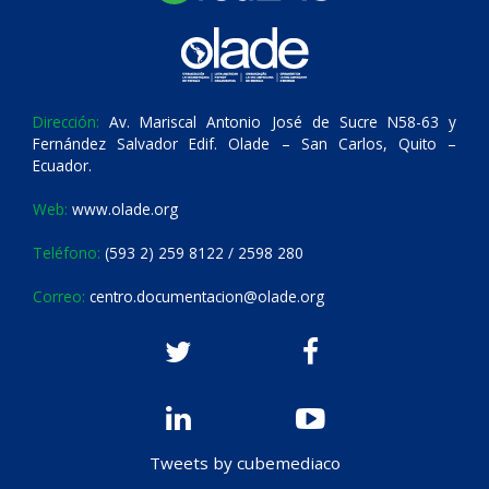
Dirección:
Av. Mariscal Antonio José de Sucre N58-63 y
Fernández Salvador Edif. Olade – San Carlos, Quito –
Ecuador.
Web:
www.olade.org
Teléfono:
(593 2) 259 8122 / 2598 280
Correo:
centro.documentacion@olade.org
Tweets by cubemediaco