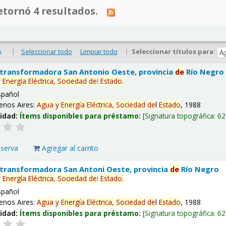
tornó 4 resultados.
|
Seleccionar todo
Limpiar todo
|
Seleccionar títulos para:
o
 transformadora San Antonio Oeste, provincia
de
Río Negro
y
Energía
Eléctrica,
Sociedad
de
l
Estado
.
spañol
enos Aires:
Agua
y
Energía
Eléctrica,
Sociedad
de
l
Estado
, 1988
lidad:
Ítems disponibles para préstamo:
Signatura topográfica:
62
eserva
Agregar al carrito
 transformadora San Antoni Oeste, provincia
de
Río Negro
y
Energía
Eléctrica,
Sociedad
de
l
Estado
.
spañol
enos Aires:
Agua
y
Energía
Eléctrica,
Sociedad
de
l
Estado
, 1988
lidad:
Ítems disponibles para préstamo:
Signatura topográfica:
62