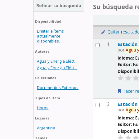
Refinar su búsqueda
Su búsqueda re
Disponibilidad
Limitar a ítems
Quitar resaltad
actualmente
disponibles.
1.
Estación
por
Agua
Autores
Idioma:
E
Agua y Energía Eléct...
Editor:
Bu
Agua y Energía Eléct...
Disponibi
Colecciones
Documentos Externos
Hacer r
Tipos de ítem
2.
Estación
Libros
por
Agua
Idioma:
E
Lugares
Editor:
Bu
Argentina
Disponibi
Temas