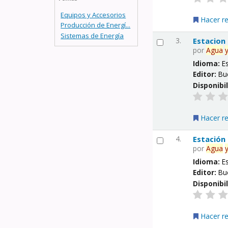
Equipos y Accesorios
Hacer r
Producción de Energí...
Sistemas de Energía
3.
Estacion
por
Agua
Idioma:
E
Editor:
Bu
Disponibi
Hacer r
4.
Estación
por
Agua
Idioma:
E
Editor:
Bu
Disponibi
Hacer r