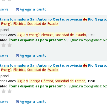
eserva
Agregar al carrito
 transformadora San Antonio Oeste, provincia
de
Río Negro
y
Energía
Eléctrica,
Sociedad
de
l
Estado
.
spañol
enos Aires:
Agua
y
energía
eléctrica,
sociedad
de
l
estado
, 1988
lidad:
Ítems disponibles para préstamo:
Signatura topográfica:
62
eserva
Agregar al carrito
 transformadora San Antonio Oeste, provincia
de
Río Negro
y
Energía
Eléctrica,
Sociedad
de
l
Estado
.
spañol
enos Aires:
Agua
y
Energía
Eléctrica,
Sociedad
de
l
Estado
, 1998
lidad:
Ítems disponibles para préstamo:
Signatura topográfica:
62
eserva
Agregar al carrito