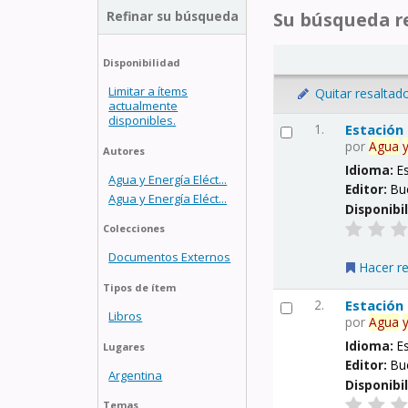
Refinar su búsqueda
Su búsqueda re
Disponibilidad
Limitar a ítems
Quitar resaltad
actualmente
disponibles.
1.
Estación
por
Agua
Autores
Idioma:
E
Agua y Energía Eléct...
Editor:
Bu
Agua y Energía Eléct...
Disponibi
Colecciones
Documentos Externos
Hacer r
Tipos de ítem
2.
Estación
Libros
por
Agua
Idioma:
E
Lugares
Editor:
Bu
Argentina
Disponibi
Temas