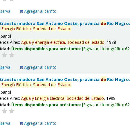
eserva
Agregar al carrito
 transformadora San Antonio Oeste, provincia
de
Río Negro
y
Energía
Eléctrica,
Sociedad
de
l
Estado
.
spañol
enos Aires:
Agua
y
energía
eléctrica,
sociedad
de
l
estado
, 1988
lidad:
Ítems disponibles para préstamo:
Signatura topográfica:
62
eserva
Agregar al carrito
 transformadora San Antonio Oeste, provincia
de
Río Negro
y
Energía
Eléctrica,
Sociedad
de
l
Estado
.
spañol
enos Aires:
Agua
y
Energía
Eléctrica,
Sociedad
de
l
Estado
, 1998
lidad:
Ítems disponibles para préstamo:
Signatura topográfica:
62
eserva
Agregar al carrito