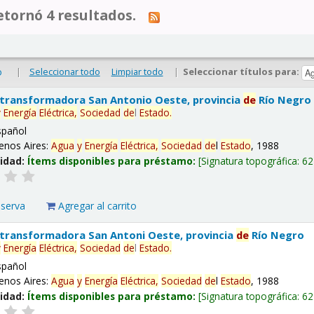
tornó 4 resultados.
|
Seleccionar todo
Limpiar todo
|
Seleccionar títulos para:
o
 transformadora San Antonio Oeste, provincia
de
Río Negro
y
Energía
Eléctrica,
Sociedad
de
l
Estado
.
spañol
enos Aires:
Agua
y
Energía
Eléctrica,
Sociedad
de
l
Estado
, 1988
lidad:
Ítems disponibles para préstamo:
Signatura topográfica:
62
eserva
Agregar al carrito
 transformadora San Antoni Oeste, provincia
de
Río Negro
y
Energía
Eléctrica,
Sociedad
de
l
Estado
.
spañol
enos Aires:
Agua
y
Energía
Eléctrica,
Sociedad
de
l
Estado
, 1988
lidad:
Ítems disponibles para préstamo:
Signatura topográfica:
62