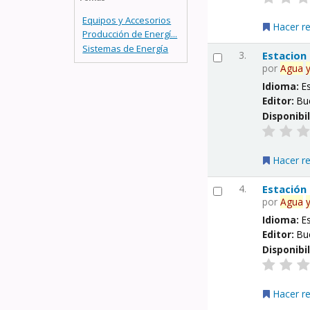
Equipos y Accesorios
Hacer r
Producción de Energí...
Sistemas de Energía
3.
Estacion
por
Agua
Idioma:
E
Editor:
Bu
Disponibi
Hacer r
4.
Estación
por
Agua
Idioma:
E
Editor:
Bu
Disponibi
Hacer r