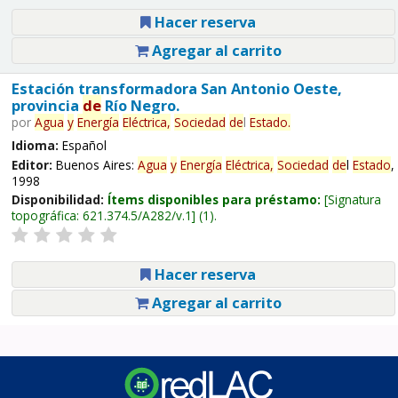
Hacer reserva
Agregar al carrito
Estación transformadora San Antonio Oeste,
provincia
de
Río Negro.
por
Agua
y
Energía
Eléctrica,
Sociedad
de
l
Estado
.
Idioma:
Español
Editor:
Buenos Aires:
Agua
y
Energía
Eléctrica,
Sociedad
de
l
Estado
,
1998
Disponibilidad:
Ítems disponibles para préstamo:
Signatura
topográfica:
621.374.5/A282/v.1
(1).
Hacer reserva
Agregar al carrito