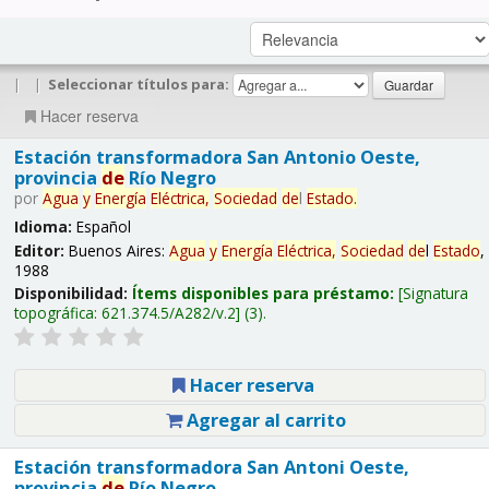
|
|
Seleccionar títulos para:
Hacer reserva
Estación transformadora San Antonio Oeste,
provincia
de
Río Negro
por
Agua
y
Energía
Eléctrica,
Sociedad
de
l
Estado
.
Idioma:
Español
Editor:
Buenos Aires:
Agua
y
Energía
Eléctrica,
Sociedad
de
l
Estado
,
1988
Disponibilidad:
Ítems disponibles para préstamo:
Signatura
topográfica:
621.374.5/A282/v.2
(3).
Hacer reserva
Agregar al carrito
Estación transformadora San Antoni Oeste,
provincia
de
Río Negro