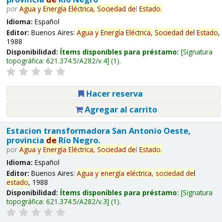
por
Agua
y
Energía
Eléctrica,
Sociedad
de
l
Estado
.
Idioma:
Español
Editor:
Buenos Aires:
Agua
y
Energía
Eléctrica,
Sociedad
de
l
Estado
,
1988
Disponibilidad:
Ítems disponibles para préstamo:
Signatura
topográfica:
621.374.5/A282/v.4
(1).
Hacer reserva
Agregar al carrito
Estacion transformadora San Antonio Oeste,
provincia
de
Río Negro.
por
Agua
y
Energía
Eléctrica,
Sociedad
de
l
Estado
.
Idioma:
Español
Editor:
Buenos Aires:
Agua
y
energía
eléctrica,
sociedad
de
l
estado
, 1988
Disponibilidad:
Ítems disponibles para préstamo:
Signatura
topográfica:
621.374.5/A282/v.3
(1).