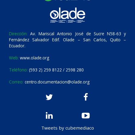
Dirección:
Av. Mariscal Antonio José de Sucre N58-63 y
Fernández Salvador Edif. Olade – San Carlos, Quito –
Ecuador.
Web:
www.olade.org
Teléfono:
(593 2) 259 8122 / 2598 280
Correo:
centro.documentacion@olade.org
Tweets by cubemediaco