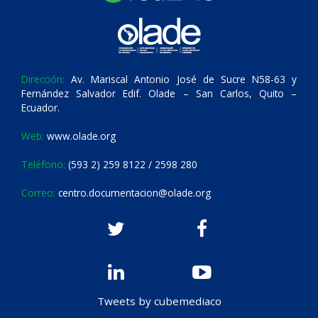
Dirección:
Av. Mariscal Antonio José de Sucre N58-63 y
Fernández Salvador Edif. Olade – San Carlos, Quito –
Ecuador.
Web:
www.olade.org
Teléfono:
(593 2) 259 8122 / 2598 280
Correo:
centro.documentacion@olade.org
Tweets by cubemediaco