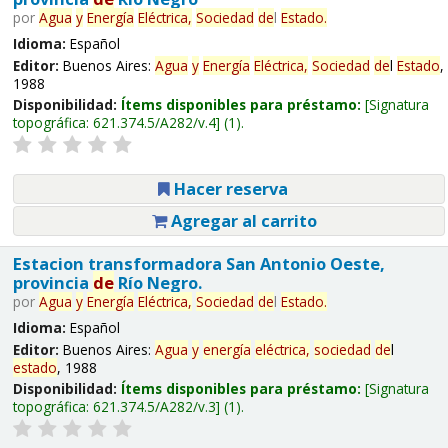
por
Agua
y
Energía
Eléctrica,
Sociedad
de
l
Estado
.
Idioma:
Español
Editor:
Buenos Aires:
Agua
y
Energía
Eléctrica,
Sociedad
de
l
Estado
,
1988
Disponibilidad:
Ítems disponibles para préstamo:
Signatura
topográfica:
621.374.5/A282/v.4
(1).
Hacer reserva
Agregar al carrito
Estacion transformadora San Antonio Oeste,
provincia
de
Río Negro.
por
Agua
y
Energía
Eléctrica,
Sociedad
de
l
Estado
.
Idioma:
Español
Editor:
Buenos Aires:
Agua
y
energía
eléctrica,
sociedad
de
l
estado
, 1988
Disponibilidad:
Ítems disponibles para préstamo:
Signatura
topográfica:
621.374.5/A282/v.3
(1).