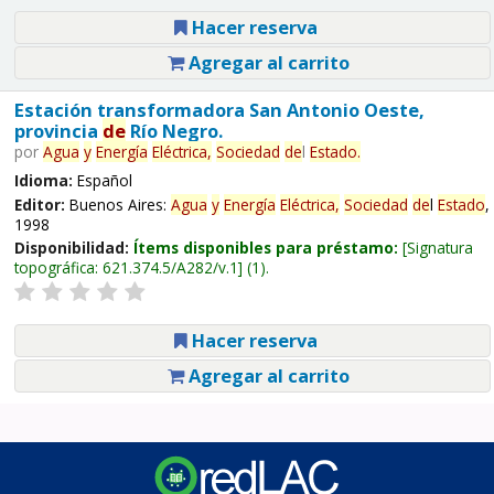
Hacer reserva
Agregar al carrito
Estación transformadora San Antonio Oeste,
provincia
de
Río Negro.
por
Agua
y
Energía
Eléctrica,
Sociedad
de
l
Estado
.
Idioma:
Español
Editor:
Buenos Aires:
Agua
y
Energía
Eléctrica,
Sociedad
de
l
Estado
,
1998
Disponibilidad:
Ítems disponibles para préstamo:
Signatura
topográfica:
621.374.5/A282/v.1
(1).
Hacer reserva
Agregar al carrito