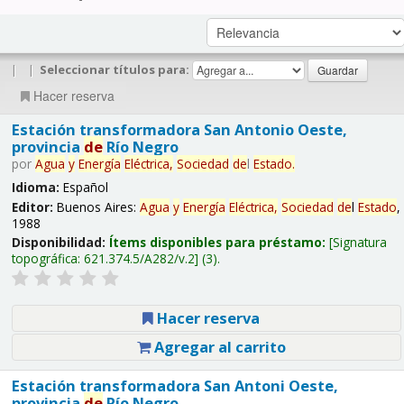
|
|
Seleccionar títulos para:
Hacer reserva
Estación transformadora San Antonio Oeste,
provincia
de
Río Negro
por
Agua
y
Energía
Eléctrica,
Sociedad
de
l
Estado
.
Idioma:
Español
Editor:
Buenos Aires:
Agua
y
Energía
Eléctrica,
Sociedad
de
l
Estado
,
1988
Disponibilidad:
Ítems disponibles para préstamo:
Signatura
topográfica:
621.374.5/A282/v.2
(3).
Hacer reserva
Agregar al carrito
Estación transformadora San Antoni Oeste,
provincia
de
Río Negro