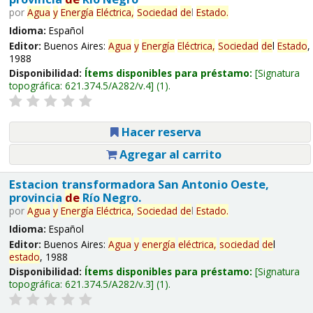
por
Agua
y
Energía
Eléctrica,
Sociedad
de
l
Estado
.
Idioma:
Español
Editor:
Buenos Aires:
Agua
y
Energía
Eléctrica,
Sociedad
de
l
Estado
,
1988
Disponibilidad:
Ítems disponibles para préstamo:
Signatura
topográfica:
621.374.5/A282/v.4
(1).
Hacer reserva
Agregar al carrito
Estacion transformadora San Antonio Oeste,
provincia
de
Río Negro.
por
Agua
y
Energía
Eléctrica,
Sociedad
de
l
Estado
.
Idioma:
Español
Editor:
Buenos Aires:
Agua
y
energía
eléctrica,
sociedad
de
l
estado
, 1988
Disponibilidad:
Ítems disponibles para préstamo:
Signatura
topográfica:
621.374.5/A282/v.3
(1).