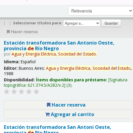
|
|
Seleccionar títulos para:
Hacer reserva
Estación transformadora San Antonio Oeste,
provincia
de
Río Negro
por
Agua
y
Energía
Eléctrica,
Sociedad
de
l
Estado
.
Idioma:
Español
Editor:
Buenos Aires:
Agua
y
Energía
Eléctrica,
Sociedad
de
l
Estado
,
1988
Disponibilidad:
Ítems disponibles para préstamo:
Signatura
topográfica:
621.374.5/A282/v.2
(3).
Hacer reserva
Agregar al carrito
Estación transformadora San Antoni Oeste,
provincia
de
Río Negro