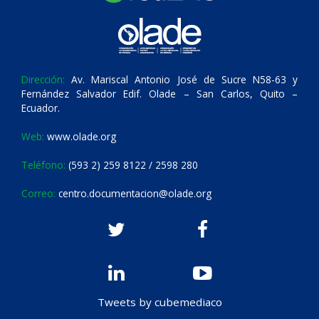
Dirección:
Av. Mariscal Antonio José de Sucre N58-63 y
Fernández Salvador Edif. Olade – San Carlos, Quito –
Ecuador.
Web:
www.olade.org
Teléfono:
(593 2) 259 8122 / 2598 280
Correo:
centro.documentacion@olade.org
Tweets by cubemediaco