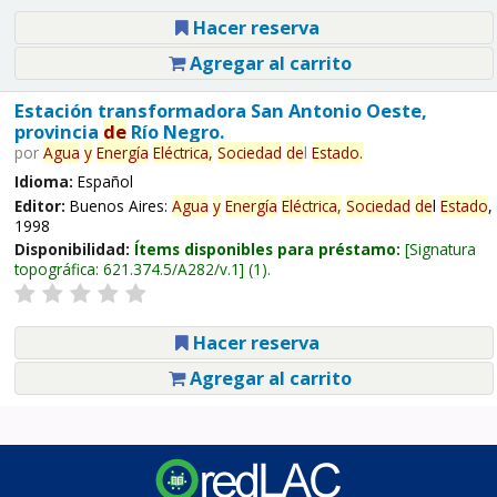
Hacer reserva
Agregar al carrito
Estación transformadora San Antonio Oeste,
provincia
de
Río Negro.
por
Agua
y
Energía
Eléctrica,
Sociedad
de
l
Estado
.
Idioma:
Español
Editor:
Buenos Aires:
Agua
y
Energía
Eléctrica,
Sociedad
de
l
Estado
,
1998
Disponibilidad:
Ítems disponibles para préstamo:
Signatura
topográfica:
621.374.5/A282/v.1
(1).
Hacer reserva
Agregar al carrito