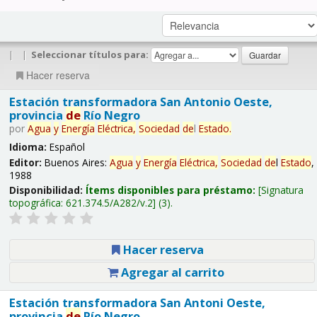
|
|
Seleccionar títulos para:
Hacer reserva
Estación transformadora San Antonio Oeste,
provincia
de
Río Negro
por
Agua
y
Energía
Eléctrica,
Sociedad
de
l
Estado
.
Idioma:
Español
Editor:
Buenos Aires:
Agua
y
Energía
Eléctrica,
Sociedad
de
l
Estado
,
1988
Disponibilidad:
Ítems disponibles para préstamo:
Signatura
topográfica:
621.374.5/A282/v.2
(3).
Hacer reserva
Agregar al carrito
Estación transformadora San Antoni Oeste,
provincia
de
Río Negro