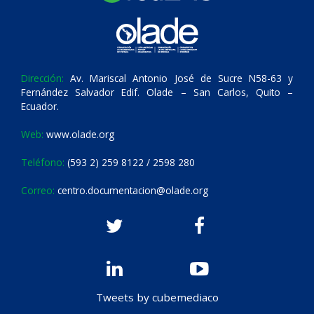
Dirección:
Av. Mariscal Antonio José de Sucre N58-63 y
Fernández Salvador Edif. Olade – San Carlos, Quito –
Ecuador.
Web:
www.olade.org
Teléfono:
(593 2) 259 8122 / 2598 280
Correo:
centro.documentacion@olade.org
Tweets by cubemediaco