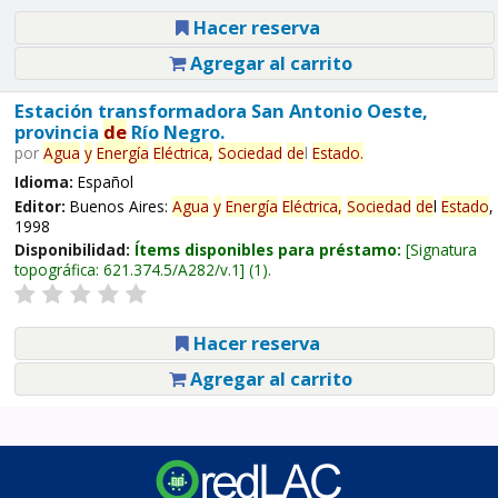
Hacer reserva
Agregar al carrito
Estación transformadora San Antonio Oeste,
provincia
de
Río Negro.
por
Agua
y
Energía
Eléctrica,
Sociedad
de
l
Estado
.
Idioma:
Español
Editor:
Buenos Aires:
Agua
y
Energía
Eléctrica,
Sociedad
de
l
Estado
,
1998
Disponibilidad:
Ítems disponibles para préstamo:
Signatura
topográfica:
621.374.5/A282/v.1
(1).
Hacer reserva
Agregar al carrito