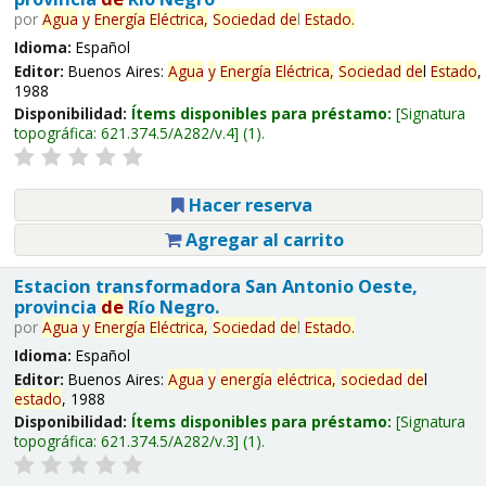
por
Agua
y
Energía
Eléctrica,
Sociedad
de
l
Estado
.
Idioma:
Español
Editor:
Buenos Aires:
Agua
y
Energía
Eléctrica,
Sociedad
de
l
Estado
,
1988
Disponibilidad:
Ítems disponibles para préstamo:
Signatura
topográfica:
621.374.5/A282/v.4
(1).
Hacer reserva
Agregar al carrito
Estacion transformadora San Antonio Oeste,
provincia
de
Río Negro.
por
Agua
y
Energía
Eléctrica,
Sociedad
de
l
Estado
.
Idioma:
Español
Editor:
Buenos Aires:
Agua
y
energía
eléctrica,
sociedad
de
l
estado
, 1988
Disponibilidad:
Ítems disponibles para préstamo:
Signatura
topográfica:
621.374.5/A282/v.3
(1).