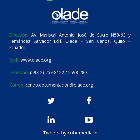
Dirección:
Av. Mariscal Antonio José de Sucre N58-63 y
Fernández Salvador Edif. Olade – San Carlos, Quito –
Ecuador.
Web:
www.olade.org
Teléfono:
(593 2) 259 8122 / 2598 280
Correo:
centro.documentacion@olade.org
Tweets by cubemediaco