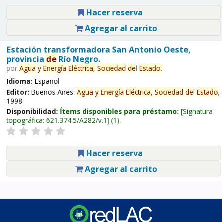
Hacer reserva
Agregar al carrito
Estación transformadora San Antonio Oeste,
provincia
de
Río Negro.
por
Agua
y
Energía
Eléctrica,
Sociedad
de
l
Estado
.
Idioma:
Español
Editor:
Buenos Aires:
Agua
y
Energía
Eléctrica,
Sociedad
de
l
Estado
,
1998
Disponibilidad:
Ítems disponibles para préstamo:
Signatura
topográfica:
621.374.5/A282/v.1
(1).
Hacer reserva
Agregar al carrito