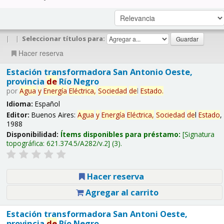
|
|
Seleccionar títulos para:
Hacer reserva
Estación transformadora San Antonio Oeste,
provincia
de
Río Negro
por
Agua
y
Energía
Eléctrica,
Sociedad
de
l
Estado
.
Idioma:
Español
Editor:
Buenos Aires:
Agua
y
Energía
Eléctrica,
Sociedad
de
l
Estado
,
1988
Disponibilidad:
Ítems disponibles para préstamo:
Signatura
topográfica:
621.374.5/A282/v.2
(3).
Hacer reserva
Agregar al carrito
Estación transformadora San Antoni Oeste,
provincia
de
Río Negro