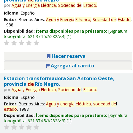
por
Agua
y
Energía
Eléctrica,
Sociedad
de
l
Estado
.
Idioma:
Español
Editor:
Buenos Aires:
Agua
y
Energía
Eléctrica,
Sociedad
de
l
Estado
,
1988
Disponibilidad:
Ítems disponibles para préstamo:
Signatura
topográfica:
621.374.5/A282/v.4
(1).
Hacer reserva
Agregar al carrito
Estacion transformadora San Antonio Oeste,
provincia
de
Río Negro.
por
Agua
y
Energía
Eléctrica,
Sociedad
de
l
Estado
.
Idioma:
Español
Editor:
Buenos Aires:
Agua
y
energía
eléctrica,
sociedad
de
l
estado
, 1988
Disponibilidad:
Ítems disponibles para préstamo:
Signatura
topográfica:
621.374.5/A282/v.3
(1).