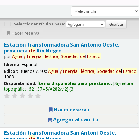
|
|
Seleccionar títulos para:
Hacer reserva
Estación transformadora San Antonio Oeste,
provincia
de
Río Negro
por
Agua
y
Energía
Eléctrica,
Sociedad
de
l
Estado
.
Idioma:
Español
Editor:
Buenos Aires:
Agua
y
Energía
Eléctrica,
Sociedad
de
l
Estado
,
1988
Disponibilidad:
Ítems disponibles para préstamo:
Signatura
topográfica:
621.374.5/A282/v.2
(3).
Hacer reserva
Agregar al carrito
Estación transformadora San Antoni Oeste,
provincia
de
Río Negro