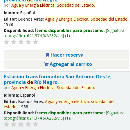
por
Agua
y
Energía
Eléctrica,
Sociedad
de
l
Estado
.
Idioma:
Español
Editor:
Buenos Aires:
Agua
y
Energía
Eléctrica,
Sociedad
de
l
Estado
,
1988
Disponibilidad:
Ítems disponibles para préstamo:
Signatura
topográfica:
621.374.5/A282/v.4
(1).
Hacer reserva
Agregar al carrito
Estacion transformadora San Antonio Oeste,
provincia
de
Río Negro.
por
Agua
y
Energía
Eléctrica,
Sociedad
de
l
Estado
.
Idioma:
Español
Editor:
Buenos Aires:
Agua
y
energía
eléctrica,
sociedad
de
l
estado
, 1988
Disponibilidad:
Ítems disponibles para préstamo:
Signatura
topográfica:
621.374.5/A282/v.3
(1).