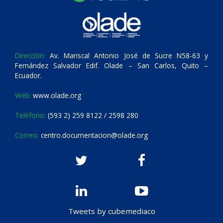
Dirección:
Av. Mariscal Antonio José de Sucre N58-63 y
Fernández Salvador Edif. Olade – San Carlos, Quito –
Ecuador.
Web:
www.olade.org
Teléfono:
(593 2) 259 8122 / 2598 280
Correo:
centro.documentacion@olade.org
Tweets by cubemediaco