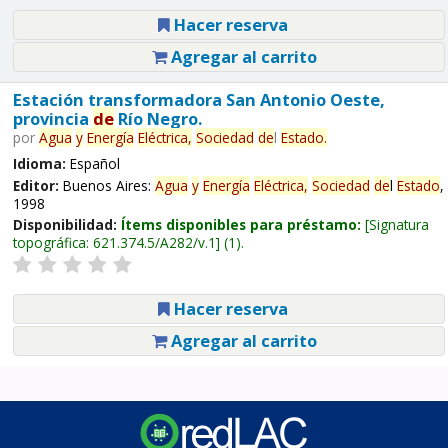
Hacer reserva
Agregar al carrito
Estación transformadora San Antonio Oeste,
provincia
de
Río Negro.
por
Agua
y
Energía
Eléctrica,
Sociedad
de
l
Estado
.
Idioma:
Español
Editor:
Buenos Aires:
Agua
y
Energía
Eléctrica,
Sociedad
de
l
Estado
,
1998
Disponibilidad:
Ítems disponibles para préstamo:
Signatura
topográfica:
621.374.5/A282/v.1
(1).
Hacer reserva
Agregar al carrito