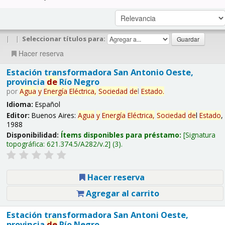
|
|
Seleccionar títulos para:
Hacer reserva
Estación transformadora San Antonio Oeste,
provincia
de
Río Negro
por
Agua
y
Energía
Eléctrica,
Sociedad
de
l
Estado
.
Idioma:
Español
Editor:
Buenos Aires:
Agua
y
Energía
Eléctrica,
Sociedad
de
l
Estado
,
1988
Disponibilidad:
Ítems disponibles para préstamo:
Signatura
topográfica:
621.374.5/A282/v.2
(3).
Hacer reserva
Agregar al carrito
Estación transformadora San Antoni Oeste,
provincia
de
Río Negro