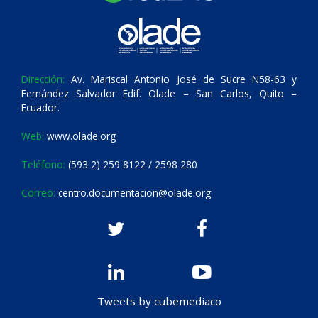
Dirección:
Av. Mariscal Antonio José de Sucre N58-63 y
Fernández Salvador Edif. Olade – San Carlos, Quito –
Ecuador.
Web:
www.olade.org
Teléfono:
(593 2) 259 8122 / 2598 280
Correo:
centro.documentacion@olade.org
Tweets by cubemediaco