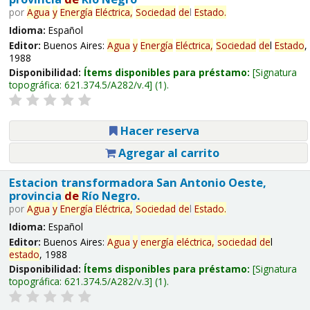
por
Agua
y
Energía
Eléctrica,
Sociedad
de
l
Estado
.
Idioma:
Español
Editor:
Buenos Aires:
Agua
y
Energía
Eléctrica,
Sociedad
de
l
Estado
,
1988
Disponibilidad:
Ítems disponibles para préstamo:
Signatura
topográfica:
621.374.5/A282/v.4
(1).
Hacer reserva
Agregar al carrito
Estacion transformadora San Antonio Oeste,
provincia
de
Río Negro.
por
Agua
y
Energía
Eléctrica,
Sociedad
de
l
Estado
.
Idioma:
Español
Editor:
Buenos Aires:
Agua
y
energía
eléctrica,
sociedad
de
l
estado
, 1988
Disponibilidad:
Ítems disponibles para préstamo:
Signatura
topográfica:
621.374.5/A282/v.3
(1).