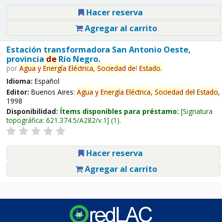
Hacer reserva
Agregar al carrito
Estación transformadora San Antonio Oeste,
provincia
de
Río Negro.
por
Agua
y
Energía
Eléctrica,
Sociedad
de
l
Estado
.
Idioma:
Español
Editor:
Buenos Aires:
Agua
y
Energía
Eléctrica,
Sociedad
de
l
Estado
,
1998
Disponibilidad:
Ítems disponibles para préstamo:
Signatura
topográfica:
621.374.5/A282/v.1
(1).
Hacer reserva
Agregar al carrito