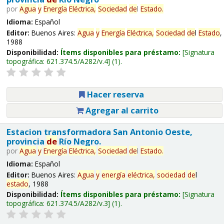
por
Agua
y
Energía
Eléctrica,
Sociedad
de
l
Estado
.
Idioma:
Español
Editor:
Buenos Aires:
Agua
y
Energía
Eléctrica,
Sociedad
de
l
Estado
,
1988
Disponibilidad:
Ítems disponibles para préstamo:
Signatura
topográfica:
621.374.5/A282/v.4
(1).
Hacer reserva
Agregar al carrito
Estacion transformadora San Antonio Oeste,
provincia
de
Río Negro.
por
Agua
y
Energía
Eléctrica,
Sociedad
de
l
Estado
.
Idioma:
Español
Editor:
Buenos Aires:
Agua
y
energía
eléctrica,
sociedad
de
l
estado
, 1988
Disponibilidad:
Ítems disponibles para préstamo:
Signatura
topográfica:
621.374.5/A282/v.3
(1).