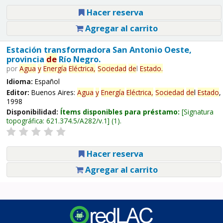
Hacer reserva
Agregar al carrito
Estación transformadora San Antonio Oeste,
provincia
de
Río Negro.
por
Agua
y
Energía
Eléctrica,
Sociedad
de
l
Estado
.
Idioma:
Español
Editor:
Buenos Aires:
Agua
y
Energía
Eléctrica,
Sociedad
de
l
Estado
,
1998
Disponibilidad:
Ítems disponibles para préstamo:
Signatura
topográfica:
621.374.5/A282/v.1
(1).
Hacer reserva
Agregar al carrito