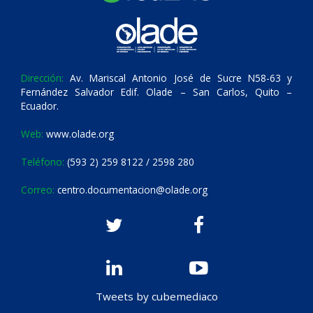
Dirección:
Av. Mariscal Antonio José de Sucre N58-63 y
Fernández Salvador Edif. Olade – San Carlos, Quito –
Ecuador.
Web:
www.olade.org
Teléfono:
(593 2) 259 8122 / 2598 280
Correo:
centro.documentacion@olade.org
Tweets by cubemediaco