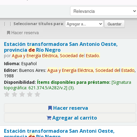
|
|
Seleccionar títulos para:
Hacer reserva
Estación transformadora San Antonio Oeste,
provincia
de
Río Negro
por
Agua
y
Energía
Eléctrica,
Sociedad
de
l
Estado
.
Idioma:
Español
Editor:
Buenos Aires:
Agua
y
Energía
Eléctrica,
Sociedad
de
l
Estado
,
1988
Disponibilidad:
Ítems disponibles para préstamo:
Signatura
topográfica:
621.374.5/A282/v.2
(3).
Hacer reserva
Agregar al carrito
Estación transformadora San Antoni Oeste,
provincia
de
Río Negro