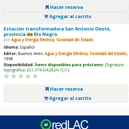
Hacer reserva
Agregar al carrito
Estación transformadora San Antonio Oeste,
provincia
de
Río Negro.
por
Agua
y
Energía
Eléctrica,
Sociedad
de
l
Estado
.
Idioma:
Español
Editor:
Buenos Aires:
Agua
y
Energía
Eléctrica,
Sociedad
de
l
Estado
,
1998
Disponibilidad:
Ítems disponibles para préstamo:
Signatura
topográfica:
621.374.5/A282/v.1
(1).
Hacer reserva
Agregar al carrito