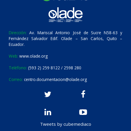
Dirección:
Av. Mariscal Antonio José de Sucre N58-63 y
Fernández Salvador Edif. Olade – San Carlos, Quito –
Ecuador.
Web:
www.olade.org
Teléfono:
(593 2) 259 8122 / 2598 280
Correo:
centro.documentacion@olade.org
Tweets by cubemediaco