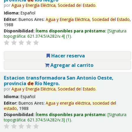
por
Agua
y
Energía
Eléctrica,
Sociedad
de
l
Estado
.
Idioma:
Español
Editor:
Buenos Aires:
Agua
y
Energía
Eléctrica,
Sociedad
de
l
Estado
,
1988
Disponibilidad:
Ítems disponibles para préstamo:
Signatura
topográfica:
621.374.5/A282/v.4
(1).
Hacer reserva
Agregar al carrito
Estacion transformadora San Antonio Oeste,
provincia
de
Río Negro.
por
Agua
y
Energía
Eléctrica,
Sociedad
de
l
Estado
.
Idioma:
Español
Editor:
Buenos Aires:
Agua
y
energía
eléctrica,
sociedad
de
l
estado
, 1988
Disponibilidad:
Ítems disponibles para préstamo:
Signatura
topográfica:
621.374.5/A282/v.3
(1).