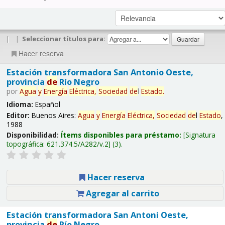
|
|
Seleccionar títulos para:
Hacer reserva
Estación transformadora San Antonio Oeste,
provincia
de
Río Negro
por
Agua
y
Energía
Eléctrica,
Sociedad
de
l
Estado
.
Idioma:
Español
Editor:
Buenos Aires:
Agua
y
Energía
Eléctrica,
Sociedad
de
l
Estado
,
1988
Disponibilidad:
Ítems disponibles para préstamo:
Signatura
topográfica:
621.374.5/A282/v.2
(3).
Hacer reserva
Agregar al carrito
Estación transformadora San Antoni Oeste,
provincia
de
Río Negro