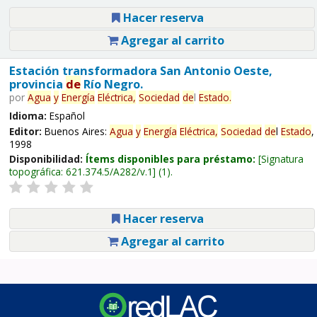
Hacer reserva
Agregar al carrito
Estación transformadora San Antonio Oeste,
provincia
de
Río Negro.
por
Agua
y
Energía
Eléctrica,
Sociedad
de
l
Estado
.
Idioma:
Español
Editor:
Buenos Aires:
Agua
y
Energía
Eléctrica,
Sociedad
de
l
Estado
,
1998
Disponibilidad:
Ítems disponibles para préstamo:
Signatura
topográfica:
621.374.5/A282/v.1
(1).
Hacer reserva
Agregar al carrito