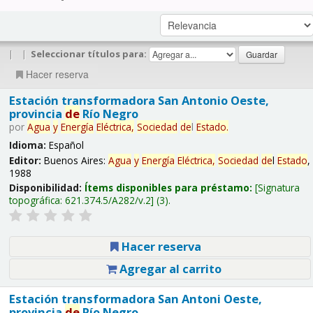
|
|
Seleccionar títulos para:
Hacer reserva
Estación transformadora San Antonio Oeste,
provincia
de
Río Negro
por
Agua
y
Energía
Eléctrica,
Sociedad
de
l
Estado
.
Idioma:
Español
Editor:
Buenos Aires:
Agua
y
Energía
Eléctrica,
Sociedad
de
l
Estado
,
1988
Disponibilidad:
Ítems disponibles para préstamo:
Signatura
topográfica:
621.374.5/A282/v.2
(3).
Hacer reserva
Agregar al carrito
Estación transformadora San Antoni Oeste,
provincia
de
Río Negro