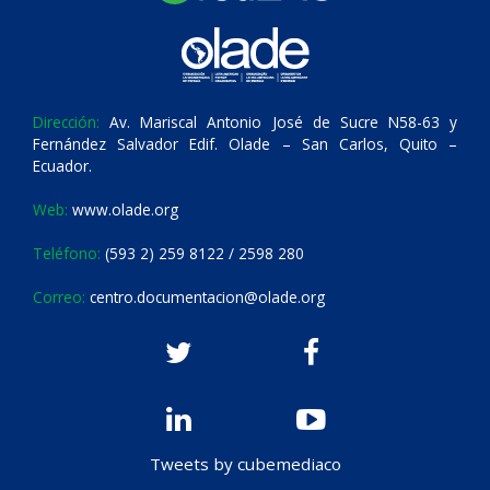
Dirección:
Av. Mariscal Antonio José de Sucre N58-63 y
Fernández Salvador Edif. Olade – San Carlos, Quito –
Ecuador.
Web:
www.olade.org
Teléfono:
(593 2) 259 8122 / 2598 280
Correo:
centro.documentacion@olade.org
Tweets by cubemediaco