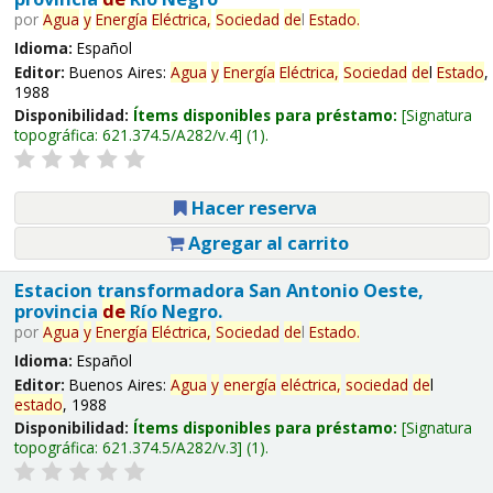
por
Agua
y
Energía
Eléctrica,
Sociedad
de
l
Estado
.
Idioma:
Español
Editor:
Buenos Aires:
Agua
y
Energía
Eléctrica,
Sociedad
de
l
Estado
,
1988
Disponibilidad:
Ítems disponibles para préstamo:
Signatura
topográfica:
621.374.5/A282/v.4
(1).
Hacer reserva
Agregar al carrito
Estacion transformadora San Antonio Oeste,
provincia
de
Río Negro.
por
Agua
y
Energía
Eléctrica,
Sociedad
de
l
Estado
.
Idioma:
Español
Editor:
Buenos Aires:
Agua
y
energía
eléctrica,
sociedad
de
l
estado
, 1988
Disponibilidad:
Ítems disponibles para préstamo:
Signatura
topográfica:
621.374.5/A282/v.3
(1).