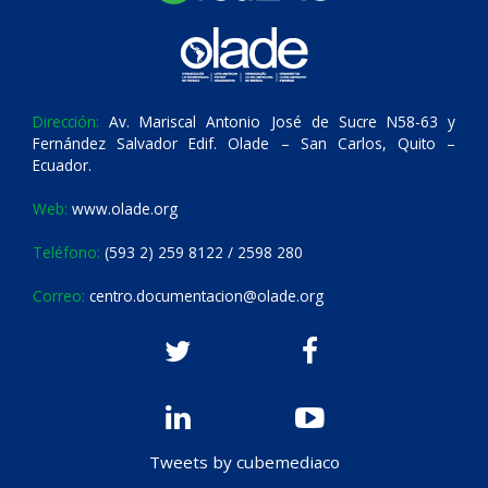
Dirección:
Av. Mariscal Antonio José de Sucre N58-63 y
Fernández Salvador Edif. Olade – San Carlos, Quito –
Ecuador.
Web:
www.olade.org
Teléfono:
(593 2) 259 8122 / 2598 280
Correo:
centro.documentacion@olade.org
Tweets by cubemediaco