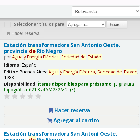
|
|
Seleccionar títulos para:
Hacer reserva
Estación transformadora San Antonio Oeste,
provincia
de
Río Negro
por
Agua
y
Energía
Eléctrica,
Sociedad
de
l
Estado
.
Idioma:
Español
Editor:
Buenos Aires:
Agua
y
Energía
Eléctrica,
Sociedad
de
l
Estado
,
1988
Disponibilidad:
Ítems disponibles para préstamo:
Signatura
topográfica:
621.374.5/A282/v.2
(3).
Hacer reserva
Agregar al carrito
Estación transformadora San Antoni Oeste,
provincia
de
Río Negro