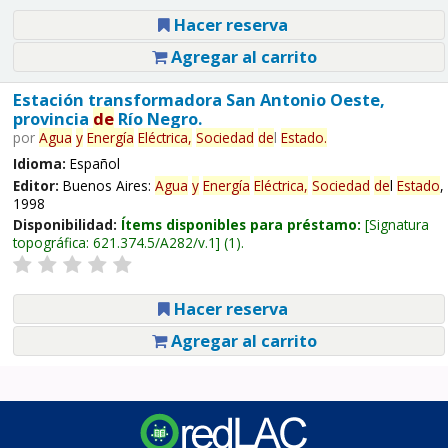
Hacer reserva
Agregar al carrito
Estación transformadora San Antonio Oeste,
provincia
de
Río Negro.
por
Agua
y
Energía
Eléctrica,
Sociedad
de
l
Estado
.
Idioma:
Español
Editor:
Buenos Aires:
Agua
y
Energía
Eléctrica,
Sociedad
de
l
Estado
,
1998
Disponibilidad:
Ítems disponibles para préstamo:
Signatura
topográfica:
621.374.5/A282/v.1
(1).
Hacer reserva
Agregar al carrito