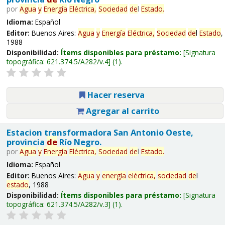
por
Agua
y
Energía
Eléctrica,
Sociedad
de
l
Estado
.
Idioma:
Español
Editor:
Buenos Aires:
Agua
y
Energía
Eléctrica,
Sociedad
de
l
Estado
,
1988
Disponibilidad:
Ítems disponibles para préstamo:
Signatura
topográfica:
621.374.5/A282/v.4
(1).
Hacer reserva
Agregar al carrito
Estacion transformadora San Antonio Oeste,
provincia
de
Río Negro.
por
Agua
y
Energía
Eléctrica,
Sociedad
de
l
Estado
.
Idioma:
Español
Editor:
Buenos Aires:
Agua
y
energía
eléctrica,
sociedad
de
l
estado
, 1988
Disponibilidad:
Ítems disponibles para préstamo:
Signatura
topográfica:
621.374.5/A282/v.3
(1).