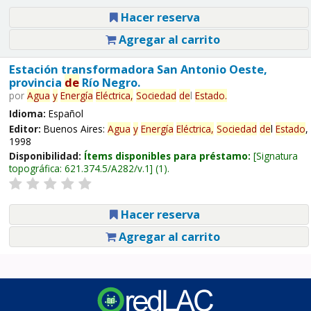
Hacer reserva
Agregar al carrito
Estación transformadora San Antonio Oeste,
provincia
de
Río Negro.
por
Agua
y
Energía
Eléctrica,
Sociedad
de
l
Estado
.
Idioma:
Español
Editor:
Buenos Aires:
Agua
y
Energía
Eléctrica,
Sociedad
de
l
Estado
,
1998
Disponibilidad:
Ítems disponibles para préstamo:
Signatura
topográfica:
621.374.5/A282/v.1
(1).
Hacer reserva
Agregar al carrito