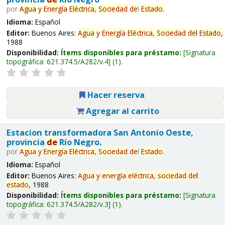
por
Agua
y
Energía
Eléctrica,
Sociedad
de
l
Estado
.
Idioma:
Español
Editor:
Buenos Aires:
Agua
y
Energía
Eléctrica,
Sociedad
de
l
Estado
,
1988
Disponibilidad:
Ítems disponibles para préstamo:
Signatura
topográfica:
621.374.5/A282/v.4
(1).
Hacer reserva
Agregar al carrito
Estacion transformadora San Antonio Oeste,
provincia
de
Río Negro.
por
Agua
y
Energía
Eléctrica,
Sociedad
de
l
Estado
.
Idioma:
Español
Editor:
Buenos Aires:
Agua
y
energía
eléctrica,
sociedad
de
l
estado
, 1988
Disponibilidad:
Ítems disponibles para préstamo:
Signatura
topográfica:
621.374.5/A282/v.3
(1).