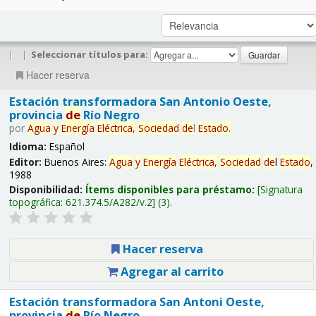
|
|
Seleccionar títulos para:
Hacer reserva
Estación transformadora San Antonio Oeste,
provincia
de
Río Negro
por
Agua
y
Energía
Eléctrica,
Sociedad
de
l
Estado
.
Idioma:
Español
Editor:
Buenos Aires:
Agua
y
Energía
Eléctrica,
Sociedad
de
l
Estado
,
1988
Disponibilidad:
Ítems disponibles para préstamo:
Signatura
topográfica:
621.374.5/A282/v.2
(3).
Hacer reserva
Agregar al carrito
Estación transformadora San Antoni Oeste,
provincia
de
Río Negro