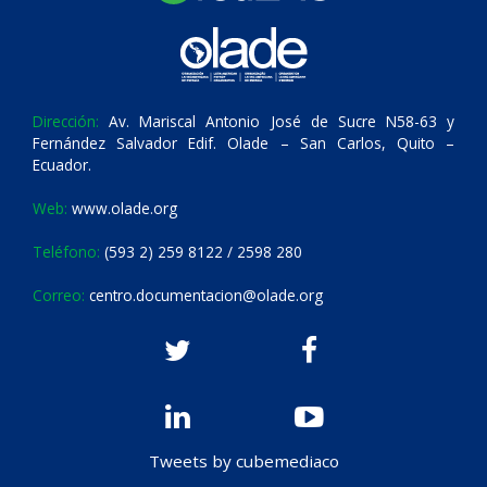
Dirección:
Av. Mariscal Antonio José de Sucre N58-63 y
Fernández Salvador Edif. Olade – San Carlos, Quito –
Ecuador.
Web:
www.olade.org
Teléfono:
(593 2) 259 8122 / 2598 280
Correo:
centro.documentacion@olade.org
Tweets by cubemediaco