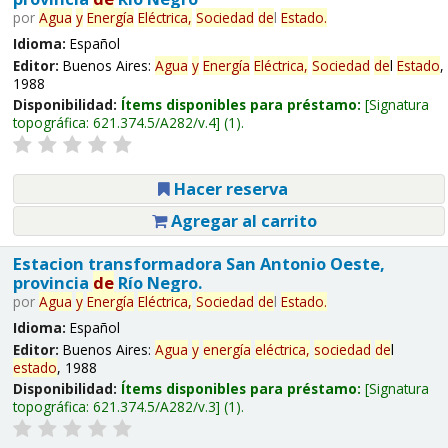
por
Agua
y
Energía
Eléctrica,
Sociedad
de
l
Estado
.
Idioma:
Español
Editor:
Buenos Aires:
Agua
y
Energía
Eléctrica,
Sociedad
de
l
Estado
,
1988
Disponibilidad:
Ítems disponibles para préstamo:
Signatura
topográfica:
621.374.5/A282/v.4
(1).
Hacer reserva
Agregar al carrito
Estacion transformadora San Antonio Oeste,
provincia
de
Río Negro.
por
Agua
y
Energía
Eléctrica,
Sociedad
de
l
Estado
.
Idioma:
Español
Editor:
Buenos Aires:
Agua
y
energía
eléctrica,
sociedad
de
l
estado
, 1988
Disponibilidad:
Ítems disponibles para préstamo:
Signatura
topográfica:
621.374.5/A282/v.3
(1).