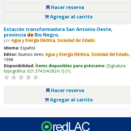
Hacer reserva
Agregar al carrito
Estación transformadora San Antonio Oeste,
provincia
de
Río Negro.
por
Agua
y
Energía
Eléctrica,
Sociedad
de
l
Estado
.
Idioma:
Español
Editor:
Buenos Aires:
Agua
y
Energía
Eléctrica,
Sociedad
de
l
Estado
,
1998
Disponibilidad:
Ítems disponibles para préstamo:
Signatura
topográfica:
621.374.5/A282/v.1
(1).
Hacer reserva
Agregar al carrito