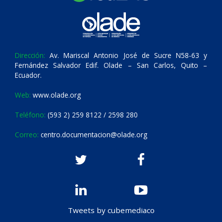
Dirección:
Av. Mariscal Antonio José de Sucre N58-63 y
Fernández Salvador Edif. Olade – San Carlos, Quito –
Ecuador.
Web:
www.olade.org
Teléfono:
(593 2) 259 8122 / 2598 280
Correo:
centro.documentacion@olade.org
Tweets by cubemediaco