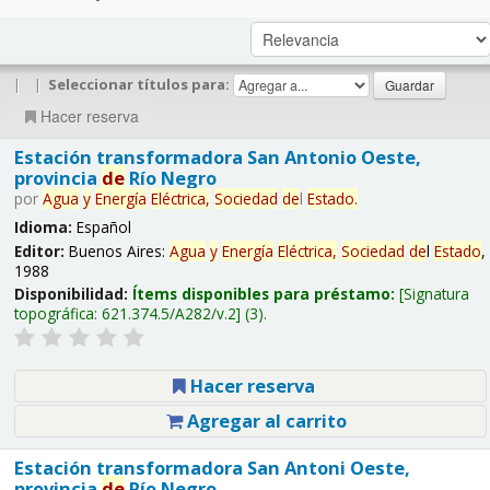
|
|
Seleccionar títulos para:
Hacer reserva
Estación transformadora San Antonio Oeste,
provincia
de
Río Negro
por
Agua
y
Energía
Eléctrica,
Sociedad
de
l
Estado
.
Idioma:
Español
Editor:
Buenos Aires:
Agua
y
Energía
Eléctrica,
Sociedad
de
l
Estado
,
1988
Disponibilidad:
Ítems disponibles para préstamo:
Signatura
topográfica:
621.374.5/A282/v.2
(3).
Hacer reserva
Agregar al carrito
Estación transformadora San Antoni Oeste,
provincia
de
Río Negro