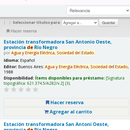
|
|
Seleccionar títulos para:
Hacer reserva
Estación transformadora San Antonio Oeste,
provincia
de
Río Negro
por
Agua
y
Energía
Eléctrica,
Sociedad
de
l
Estado
.
Idioma:
Español
Editor:
Buenos Aires:
Agua
y
Energía
Eléctrica,
Sociedad
de
l
Estado
,
1988
Disponibilidad:
Ítems disponibles para préstamo:
Signatura
topográfica:
621.374.5/A282/v.2
(3).
Hacer reserva
Agregar al carrito
Estación transformadora San Antoni Oeste,
provincia
de
Río Negro