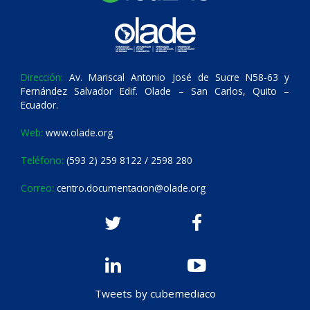
Dirección:
Av. Mariscal Antonio José de Sucre N58-63 y
Fernández Salvador Edif. Olade – San Carlos, Quito –
Ecuador.
Web:
www.olade.org
Teléfono:
(593 2) 259 8122 / 2598 280
Correo:
centro.documentacion@olade.org
Tweets by cubemediaco