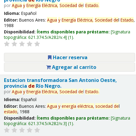
por
Agua
y
Energía
Eléctrica,
Sociedad
de
l
Estado
.
Idioma:
Español
Editor:
Buenos Aires:
Agua
y
Energía
Eléctrica,
Sociedad
de
l
Estado
,
1988
Disponibilidad:
Ítems disponibles para préstamo:
Signatura
topográfica:
621.374.5/A282/v.4
(1).
Hacer reserva
Agregar al carrito
Estacion transformadora San Antonio Oeste,
provincia
de
Río Negro.
por
Agua
y
Energía
Eléctrica,
Sociedad
de
l
Estado
.
Idioma:
Español
Editor:
Buenos Aires:
Agua
y
energía
eléctrica,
sociedad
de
l
estado
, 1988
Disponibilidad:
Ítems disponibles para préstamo:
Signatura
topográfica:
621.374.5/A282/v.3
(1).