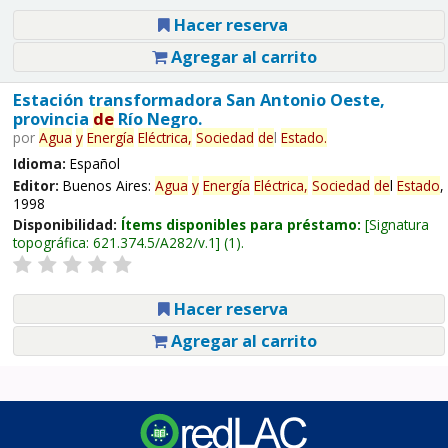
Hacer reserva
Agregar al carrito
Estación transformadora San Antonio Oeste,
provincia
de
Río Negro.
por
Agua
y
Energía
Eléctrica,
Sociedad
de
l
Estado
.
Idioma:
Español
Editor:
Buenos Aires:
Agua
y
Energía
Eléctrica,
Sociedad
de
l
Estado
,
1998
Disponibilidad:
Ítems disponibles para préstamo:
Signatura
topográfica:
621.374.5/A282/v.1
(1).
Hacer reserva
Agregar al carrito