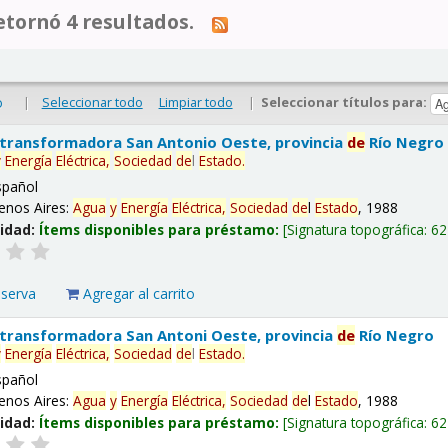
tornó 4 resultados.
|
Seleccionar todo
Limpiar todo
|
Seleccionar títulos para:
o
 transformadora San Antonio Oeste, provincia
de
Río Negro
y
Energía
Eléctrica,
Sociedad
de
l
Estado
.
spañol
enos Aires:
Agua
y
Energía
Eléctrica,
Sociedad
de
l
Estado
, 1988
lidad:
Ítems disponibles para préstamo:
Signatura topográfica:
62
eserva
Agregar al carrito
 transformadora San Antoni Oeste, provincia
de
Río Negro
y
Energía
Eléctrica,
Sociedad
de
l
Estado
.
spañol
enos Aires:
Agua
y
Energía
Eléctrica,
Sociedad
de
l
Estado
, 1988
lidad:
Ítems disponibles para préstamo:
Signatura topográfica:
62