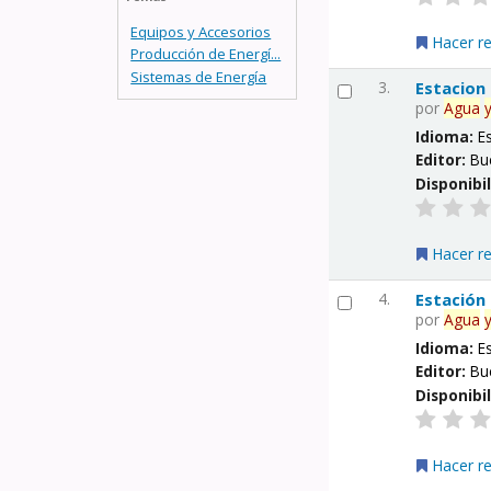
Equipos y Accesorios
Hacer r
Producción de Energí...
Sistemas de Energía
3.
Estacion
por
Agua
Idioma:
E
Editor:
Bu
Disponibi
Hacer r
4.
Estación
por
Agua
Idioma:
E
Editor:
Bu
Disponibi
Hacer r