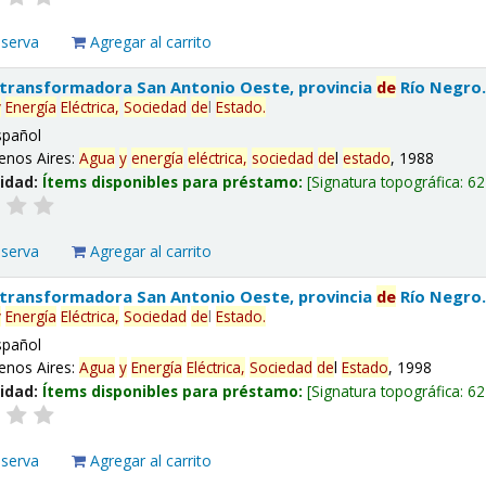
eserva
Agregar al carrito
 transformadora San Antonio Oeste, provincia
de
Río Negro
y
Energía
Eléctrica,
Sociedad
de
l
Estado
.
spañol
enos Aires:
Agua
y
energía
eléctrica,
sociedad
de
l
estado
, 1988
lidad:
Ítems disponibles para préstamo:
Signatura topográfica:
62
eserva
Agregar al carrito
 transformadora San Antonio Oeste, provincia
de
Río Negro
y
Energía
Eléctrica,
Sociedad
de
l
Estado
.
spañol
enos Aires:
Agua
y
Energía
Eléctrica,
Sociedad
de
l
Estado
, 1998
lidad:
Ítems disponibles para préstamo:
Signatura topográfica:
62
eserva
Agregar al carrito