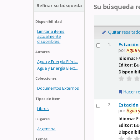
Refinar su búsqueda
Su búsqueda re
Disponibilidad
Limitar a ítems
Quitar resaltad
actualmente
disponibles.
1.
Estación
por
Agua
Autores
Idioma:
E
Agua y Energía Eléct...
Editor:
Bu
Agua y Energía Eléct...
Disponibi
Colecciones
Documentos Externos
Hacer r
Tipos de ítem
2.
Estación
Libros
por
Agua
Idioma:
E
Lugares
Editor:
Bu
Argentina
Disponibi
Temas