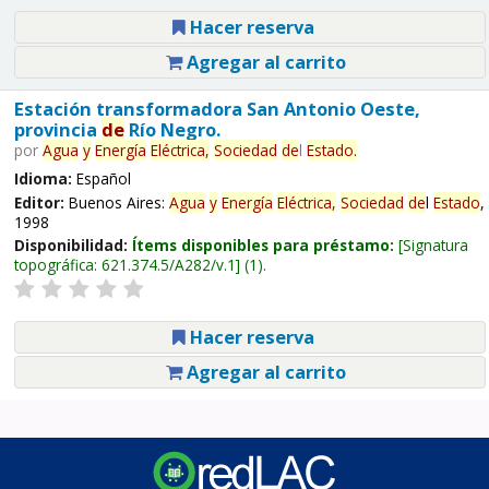
Hacer reserva
Agregar al carrito
Estación transformadora San Antonio Oeste,
provincia
de
Río Negro.
por
Agua
y
Energía
Eléctrica,
Sociedad
de
l
Estado
.
Idioma:
Español
Editor:
Buenos Aires:
Agua
y
Energía
Eléctrica,
Sociedad
de
l
Estado
,
1998
Disponibilidad:
Ítems disponibles para préstamo:
Signatura
topográfica:
621.374.5/A282/v.1
(1).
Hacer reserva
Agregar al carrito