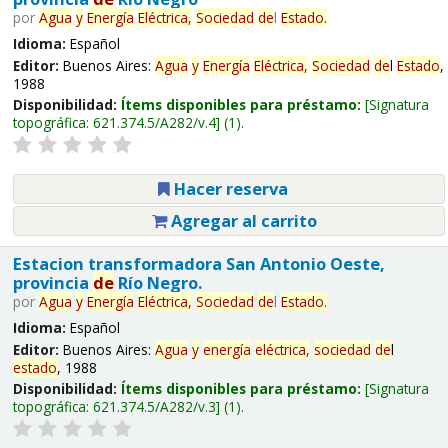
por
Agua
y
Energía
Eléctrica,
Sociedad
de
l
Estado
.
Idioma:
Español
Editor:
Buenos Aires:
Agua
y
Energía
Eléctrica,
Sociedad
de
l
Estado
,
1988
Disponibilidad:
Ítems disponibles para préstamo:
Signatura
topográfica:
621.374.5/A282/v.4
(1).
Hacer reserva
Agregar al carrito
Estacion transformadora San Antonio Oeste,
provincia
de
Río Negro.
por
Agua
y
Energía
Eléctrica,
Sociedad
de
l
Estado
.
Idioma:
Español
Editor:
Buenos Aires:
Agua
y
energía
eléctrica,
sociedad
de
l
estado
, 1988
Disponibilidad:
Ítems disponibles para préstamo:
Signatura
topográfica:
621.374.5/A282/v.3
(1).