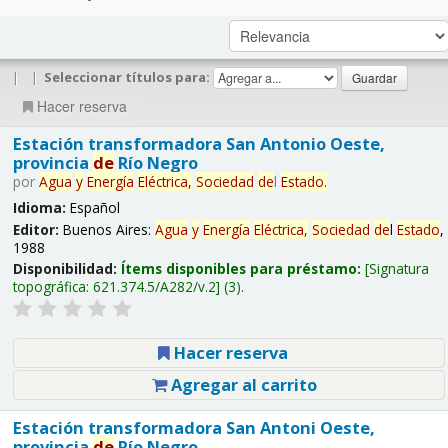
|
|
Seleccionar títulos para:
Hacer reserva
Estación transformadora San Antonio Oeste,
provincia
de
Río Negro
por
Agua
y
Energía
Eléctrica,
Sociedad
de
l
Estado
.
Idioma:
Español
Editor:
Buenos Aires:
Agua
y
Energía
Eléctrica,
Sociedad
de
l
Estado
,
1988
Disponibilidad:
Ítems disponibles para préstamo:
Signatura
topográfica:
621.374.5/A282/v.2
(3).
Hacer reserva
Agregar al carrito
Estación transformadora San Antoni Oeste,
provincia
de
Río Negro