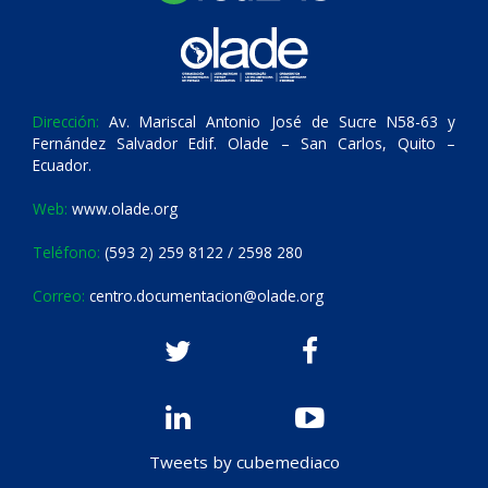
Dirección:
Av. Mariscal Antonio José de Sucre N58-63 y
Fernández Salvador Edif. Olade – San Carlos, Quito –
Ecuador.
Web:
www.olade.org
Teléfono:
(593 2) 259 8122 / 2598 280
Correo:
centro.documentacion@olade.org
Tweets by cubemediaco